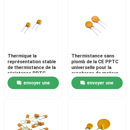
À propos de nous
Visite de l'usine
Contrôle de la qualité
Thermique la
Thermistance sans
représentation stable
plomb de la CE PPTC
de thermistance de la
universelle pour la
Nous contacter
résistance PPTC
surcharge de moteur
pratique
envoyer une
envoyer une
Nouvelles
demande
demande
Les affaires
Thermistance de ptc