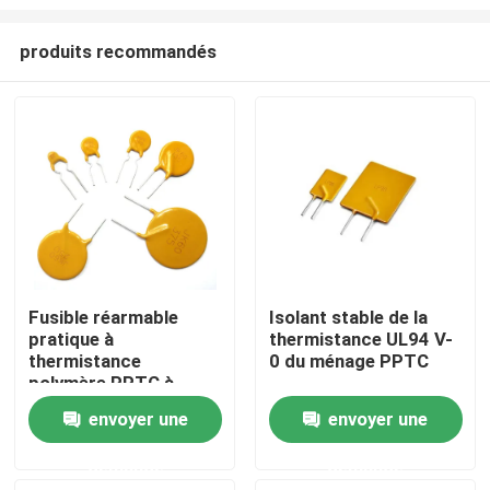
produits recommandés
Fusible réarmable
Isolant stable de la
pratique à
thermistance UL94 V-
À la maison
thermistance
0 du ménage PPTC
polymère PPTC à
haute molécule
Produits
envoyer une
envoyer une
demande
demande
vidéo