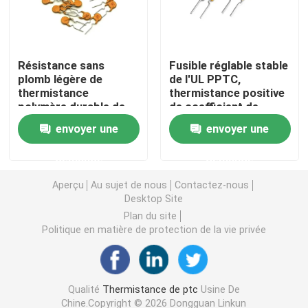
Puce de chauffage PTC
Résistance sans
Fusible réglable stable
plomb légère de
de l'UL PPTC,
Thermistors NTC
thermistance
thermistance positive
polymère durable de
de coefficient de
PPTC basse
température de
Thermistance de SMD NTC
envoyer une
envoyer une
polymère
demande
demande
Le thermistore NTC de puissance
Aperçu
Au sujet de nous
Contactez-nous
Desktop Site
Capteur de température de NTC
Plan du site
Politique en matière de protection de la vie privée
Varistance
Qualité
Thermistance de ptc
Usine De
Varistance CMS
Chine.Copyright © 2026 Dongguan Linkun