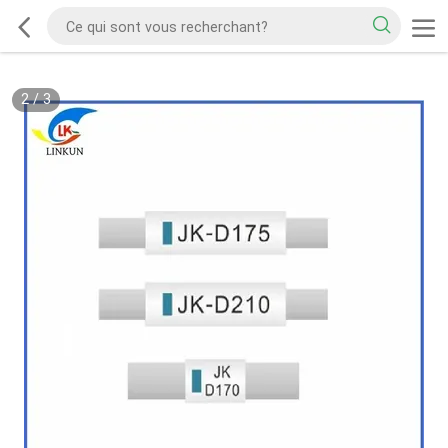
2
/
3