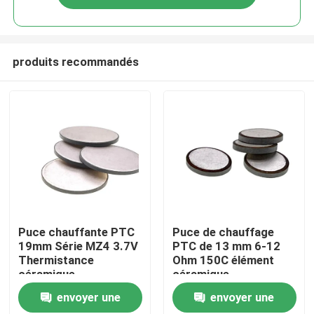
produits recommandés
À la maison
Puce chauffante PTC
Puce de chauffage
19mm Série MZ4 3.7V
PTC de 13 mm 6-12
Thermistance
Ohm 150C élément
Produits
céramique
céramique
envoyer une
envoyer une
vidéo