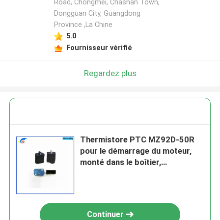
Road, Chongmei, Chashan Town,
Dongguan City, Guangdong
Province ,La Chine
5.0
Fournisseur vérifié
Regardez plus
Thermistore PTC MZ92D-50R
pour le démarrage du moteur,
monté dans le boîtier,
principalement utilisé dans les
réfrigérateurs, les climatiseurs,
les pu chauffants
Continuer