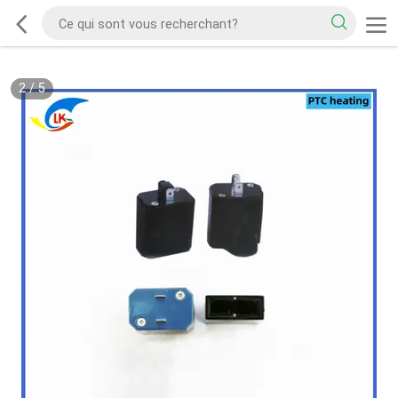
2
/
5