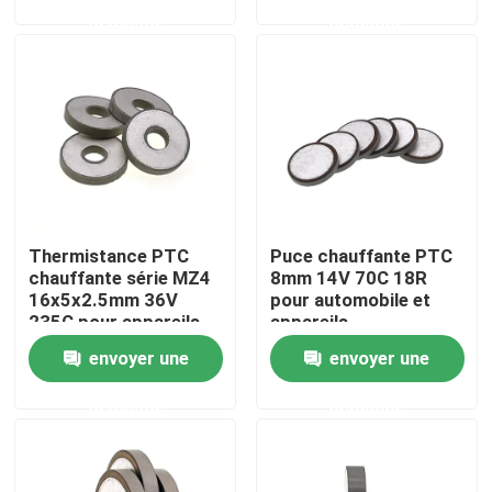
demande
demande
À propos de nous
Visite de l'usine
Contrôle de la qualité
Thermistance PTC
Puce chauffante PTC
Nous contacter
chauffante série MZ4
8mm 14V 70C 18R
16x5x2.5mm 36V
pour automobile et
235C pour appareils
appareils
Nouvelles
automobiles
électroménagers
envoyer une
envoyer une
demande
demande
Les affaires
Thermistance de ptc