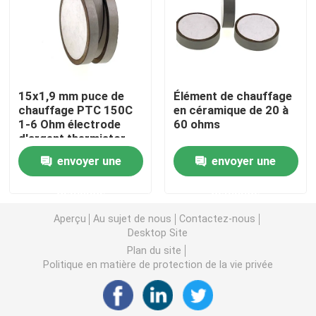
Puce de chauffage PTC
Thermistors NTC
15x1,9 mm puce de
Élément de chauffage
chauffage PTC 150C
en céramique de 20 à
1-6 Ohm électrode
60 ohms
Thermistance de SMD NTC
d'argent thermistor
envoyer une
envoyer une
Le thermistore NTC de puissance
demande
demande
Capteur de température de NTC
Aperçu
Au sujet de nous
Contactez-nous
Desktop Site
Plan du site
Varistance
Politique en matière de protection de la vie privée
Varistance CMS