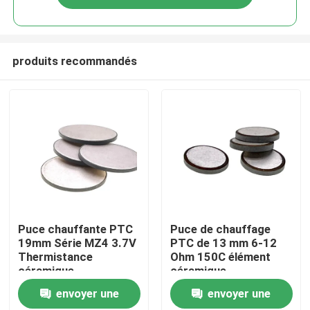
produits recommandés
À la maison
Puce chauffante PTC
Puce de chauffage
19mm Série MZ4 3.7V
PTC de 13 mm 6-12
Thermistance
Ohm 150C élément
Produits
céramique
céramique
envoyer une
envoyer une
vidéo