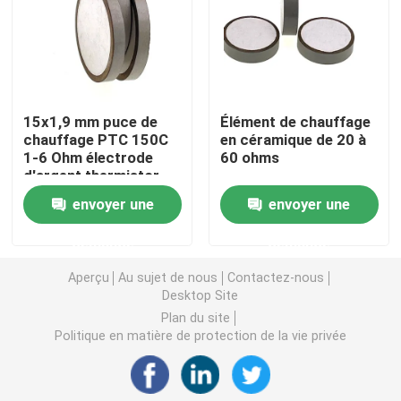
Puce de chauffage PTC
Thermistors NTC
15x1,9 mm puce de
Élément de chauffage
chauffage PTC 150C
en céramique de 20 à
1-6 Ohm électrode
60 ohms
Thermistance de SMD NTC
d'argent thermistor
envoyer une
envoyer une
Le thermistore NTC de puissance
demande
demande
Capteur de température de NTC
Aperçu
Au sujet de nous
Contactez-nous
Desktop Site
Plan du site
Varistance
Politique en matière de protection de la vie privée
Varistance CMS