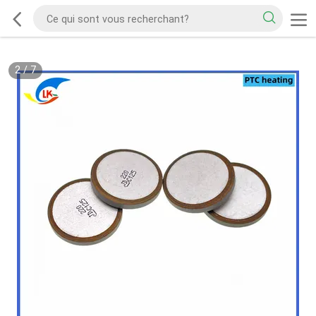
2
/
7