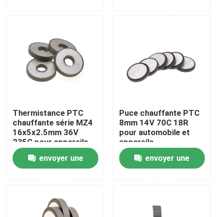
demande
demande
À propos de nous
Visite de l'usine
Contrôle de la qualité
Thermistance PTC
Puce chauffante PTC
Nous contacter
chauffante série MZ4
8mm 14V 70C 18R
16x5x2.5mm 36V
pour automobile et
235C pour appareils
appareils
Nouvelles
automobiles
électroménagers
envoyer une
envoyer une
demande
demande
Les affaires
Thermistance de ptc