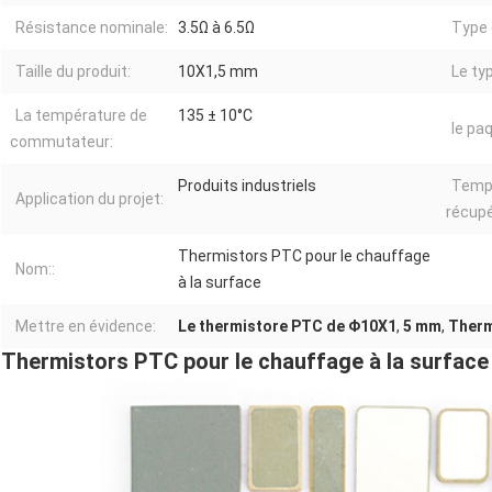
Résistance nominale:
3.5Ω à 6.5Ω
Type 
Taille du produit:
10X1,5 mm
Le ty
La température de
135 ± 10°C
le pa
commutateur:
Produits industriels
Temp
Application du projet:
récupé
Thermistors PTC pour le chauffage
Nom::
à la surface
Mettre en évidence:
Le thermistore PTC de Φ10X1
,
5 mm
,
Therm
Thermistors PTC pour le chauffage à la surface