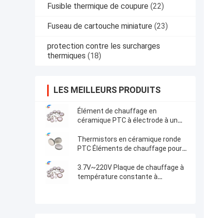
Fusible thermique de coupure
(22)
Fuseau de cartouche miniature
(23)
protection contre les surcharges
thermiques
(18)
LES MEILLEURS PRODUITS
Élément de chauffage en
céramique PTC à électrode à un
seul côté pour le chauffage
compact
Thermistors en céramique ronde
PTC Éléments de chauffage pour
le ménage et l'industrie
automobile Pellets de qualité
3.7V~220V Plaque de chauffage à
supérieure
température constante à
électrode d'argent