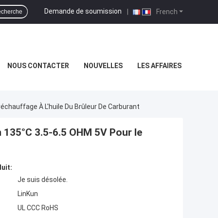
Demande de soumission
|
French
cherche
NOUS CONTACTER
NOUVELLES
LES AFFAIRES
hauffage À L'huile Du Brûleur De Carburant
 135°C 3.5-6.5 OHM 5V Pour le
uit:
Je suis désolée.
LinKun
UL CCC RoHS