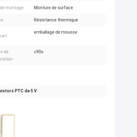
de montage:
Monture de surface
pe:
Résistance thermique
emballage de mousse
quet:
s de
≤90s
ration:
istors PTC de 5 V