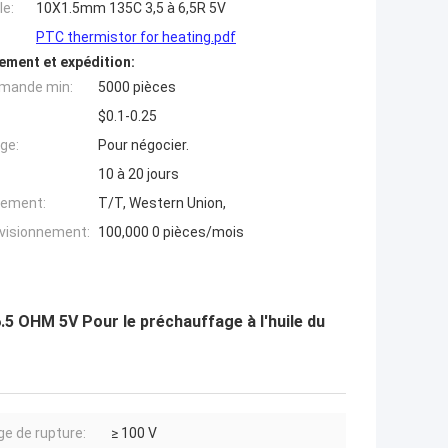
e:
10X1.5mm 135C 3,5 à 6,5R 5V
PTC thermistor for heating.pdf
ement et expédition:
mande min:
5000 pièces
$0.1-0.25
ge:
Pour négocier.
10 à 20 jours
iement:
T/T, Western Union,
ovisionnement:
100,000 0 pièces/mois
 OHM 5V Pour le préchauffage à l'huile du
ge de rupture:
≥ 100 V