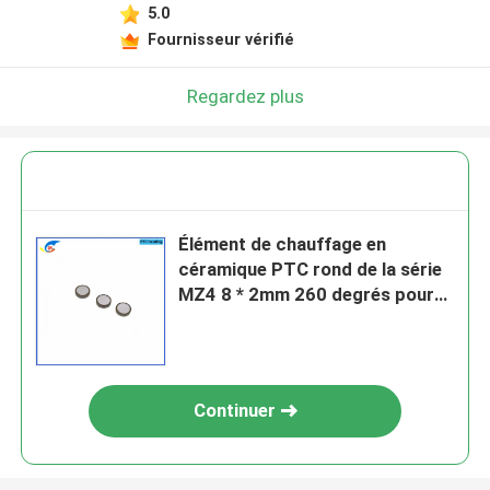
5.0
Fournisseur vérifié
Regardez plus
Élément de chauffage en
céramique PTC rond de la série
MZ4 8 * 2mm 260 degrés pour
brûleur d'huile Puce à
thermistore à coefficient de
température positive
Continuer