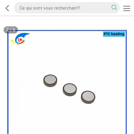
2
/
6