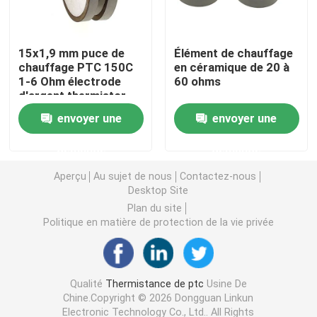
Puce de chauffage PTC
15x1,9 mm puce de
Élément de chauffage
chauffage PTC 150C
en céramique de 20 à
1-6 Ohm électrode
60 ohms
Thermistors NTC
d'argent thermistor
envoyer une
envoyer une
Thermistance de SMD NTC
demande
demande
Le thermistore NTC de puissance
Aperçu
Au sujet de nous
Contactez-nous
Desktop Site
Plan du site
Capteur de température de NTC
Politique en matière de protection de la vie privée
Varistance
Qualité
Thermistance de ptc
Usine De
Chine.Copyright © 2026 Dongguan Linkun
Varistance CMS
Electronic Technology Co., Ltd.. All Rights