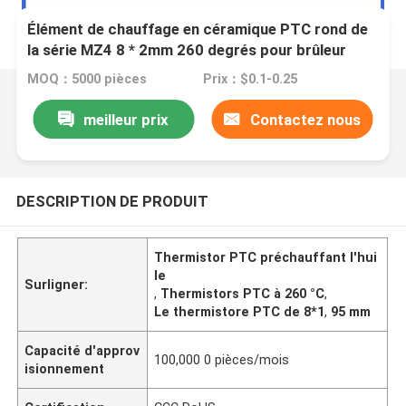
Élément de chauffage en céramique PTC rond de
la série MZ4 8 * 2mm 260 degrés pour brûleur
d'huile Puce à thermistore à coefficient de
MOQ：5000 pièces
Prix：$0.1-0.25
température positive
meilleur prix
Contactez nous
DESCRIPTION DE PRODUIT
Thermistor PTC préchauffant l'hui
le
Surligner:
,
Thermistors PTC à 260 °C
,
Le thermistore PTC de 8*1
,
95 mm
Capacité d'approv
100,000 0 pièces/mois
isionnement