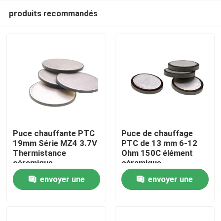
produits recommandés
Puce chauffante PTC
Puce de chauffage
19mm Série MZ4 3.7V
PTC de 13 mm 6-12
Thermistance
Ohm 150C élément
À la maison
céramique
céramique
envoyer une
envoyer une
Produits
demande
demande
vidéo