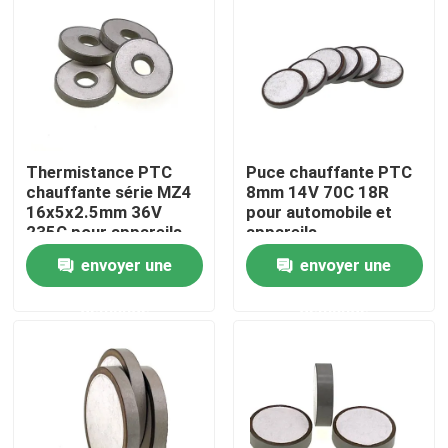
À propos de nous
Visite de l'usine
Thermistance PTC
Puce chauffante PTC
Contrôle de la qualité
chauffante série MZ4
8mm 14V 70C 18R
16x5x2.5mm 36V
pour automobile et
235C pour appareils
appareils
Nous contacter
automobiles
électroménagers
envoyer une
envoyer une
demande
demande
Nouvelles
Les affaires
Thermistance de ptc