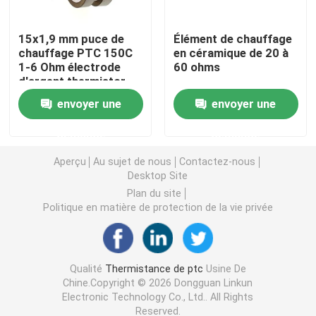
Puce de chauffage PTC
15x1,9 mm puce de
Élément de chauffage
chauffage PTC 150C
en céramique de 20 à
1-6 Ohm électrode
60 ohms
d'argent thermistor
Thermistors NTC
envoyer une
envoyer une
Thermistance de SMD NTC
demande
demande
Aperçu
Au sujet de nous
Contactez-nous
Le thermistore NTC de puissance
Desktop Site
Plan du site
Politique en matière de protection de la vie privée
Capteur de température de NTC
Varistance
Qualité
Thermistance de ptc
Usine De
Chine.Copyright © 2026 Dongguan Linkun
Electronic Technology Co., Ltd.. All Rights
Varistance CMS
Reserved.