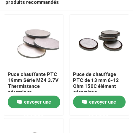
produits recommandés
Puce chauffante PTC
Puce de chauffage
19mm Série MZ4 3.7V
PTC de 13 mm 6-12
Thermistance
Ohm 150C élément
céramique
céramique
À la maison
envoyer une
envoyer une
Produits
demande
demande
vidéo