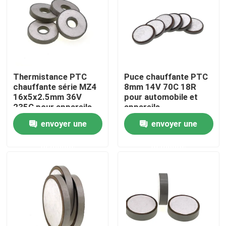
À propos de nous
Visite de l'usine
Thermistance PTC
Puce chauffante PTC
chauffante série MZ4
8mm 14V 70C 18R
Contrôle de la qualité
16x5x2.5mm 36V
pour automobile et
235C pour appareils
appareils
automobiles
électroménagers
envoyer une
envoyer une
Nous contacter
demande
demande
Nouvelles
Les affaires
Thermistance de ptc