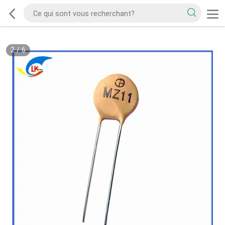
2
/
6