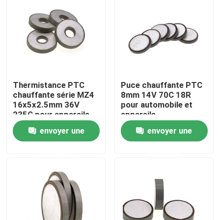
À propos de nous
Visite de l'usine
Thermistance PTC
Puce chauffante PTC
Contrôle de la qualité
chauffante série MZ4
8mm 14V 70C 18R
16x5x2.5mm 36V
pour automobile et
235C pour appareils
appareils
Nous contacter
automobiles
électroménagers
envoyer une
envoyer une
demande
demande
Nouvelles
Les affaires
Thermistance de ptc