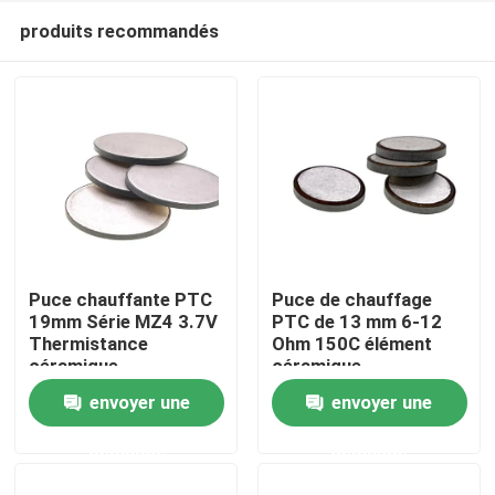
produits recommandés
Puce chauffante PTC
Puce de chauffage
19mm Série MZ4 3.7V
PTC de 13 mm 6-12
Thermistance
Ohm 150C élément
À la maison
céramique
céramique
envoyer une
envoyer une
Produits
demande
demande
vidéo