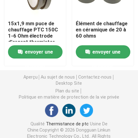
Puce de chauffage PTC
15x1,9 mm puce de
Élément de chauffage
chauffage PTC 150C
en céramique de 20 à
1-6 Ohm électrode
60 ohms
Thermistors NTC
d'argent thermistor
envoyer une
envoyer une
Thermistance de SMD NTC
demande
demande
Le thermistore NTC de puissance
Aperçu
Au sujet de nous
Contactez-nous
Desktop Site
Plan du site
Capteur de température de NTC
Politique en matière de protection de la vie privée
Varistance
Qualité
Thermistance de ptc
Usine De
Chine.Copyright © 2026 Dongguan Linkun
Varistance CMS
Electronic Technology Co., Ltd.. All Rights