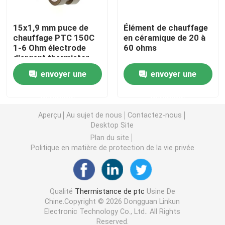
Puce de chauffage PTC
15x1,9 mm puce de
Élément de chauffage
chauffage PTC 150C
en céramique de 20 à
1-6 Ohm électrode
60 ohms
d'argent thermistor
Thermistors NTC
envoyer une
envoyer une
Thermistance de SMD NTC
demande
demande
Aperçu
Au sujet de nous
Contactez-nous
Le thermistore NTC de puissance
Desktop Site
Plan du site
Politique en matière de protection de la vie privée
Capteur de température de NTC
Varistance
Qualité
Thermistance de ptc
Usine De
Chine.Copyright © 2026 Dongguan Linkun
Electronic Technology Co., Ltd.. All Rights
Varistance CMS
Reserved.