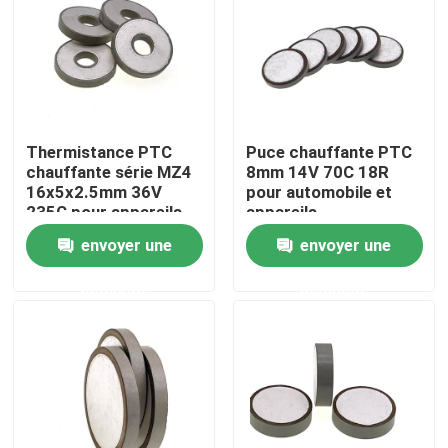
À propos de nous
Visite de l'usine
Thermistance PTC
Puce chauffante PTC
chauffante série MZ4
8mm 14V 70C 18R
Contrôle de la qualité
16x5x2.5mm 36V
pour automobile et
235C pour appareils
appareils
automobiles
électroménagers
envoyer une
envoyer une
Nous contacter
demande
demande
Nouvelles
Les affaires
Thermistance de ptc