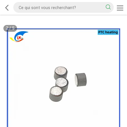
2
/
5