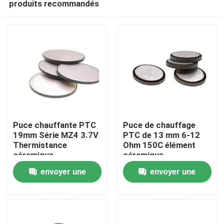
produits recommandés
Puce chauffante PTC
Puce de chauffage
19mm Série MZ4 3.7V
PTC de 13 mm 6-12
Thermistance
Ohm 150C élément
céramique
céramique
À la maison
envoyer une
envoyer une
Produits
demande
demande
vidéo