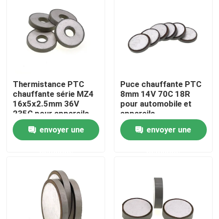
À propos de nous
Visite de l'usine
Thermistance PTC
Puce chauffante PTC
Contrôle de la qualité
chauffante série MZ4
8mm 14V 70C 18R
16x5x2.5mm 36V
pour automobile et
235C pour appareils
appareils
Nous contacter
automobiles
électroménagers
envoyer une
envoyer une
demande
demande
Nouvelles
Les affaires
Thermistance de ptc