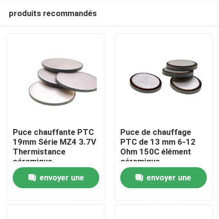
produits recommandés
Puce chauffante PTC
Puce de chauffage
19mm Série MZ4 3.7V
PTC de 13 mm 6-12
Thermistance
Ohm 150C élément
À la maison
céramique
céramique
envoyer une
envoyer une
Produits
demande
demande
vidéo