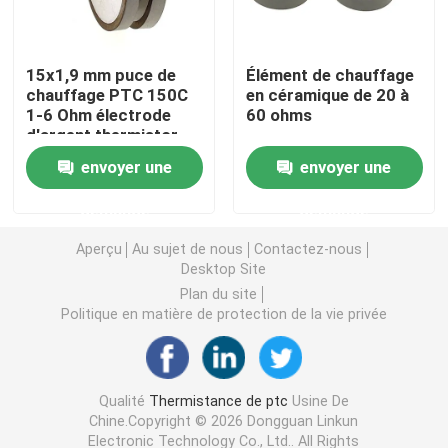
Puce de chauffage PTC
15x1,9 mm puce de
Élément de chauffage
chauffage PTC 150C
en céramique de 20 à
1-6 Ohm électrode
60 ohms
Thermistors NTC
d'argent thermistor
envoyer une
envoyer une
Thermistance de SMD NTC
demande
demande
Le thermistore NTC de puissance
Aperçu
Au sujet de nous
Contactez-nous
Desktop Site
Plan du site
Capteur de température de NTC
Politique en matière de protection de la vie privée
Varistance
Qualité
Thermistance de ptc
Usine De
Chine.Copyright © 2026 Dongguan Linkun
Varistance CMS
Electronic Technology Co., Ltd.. All Rights