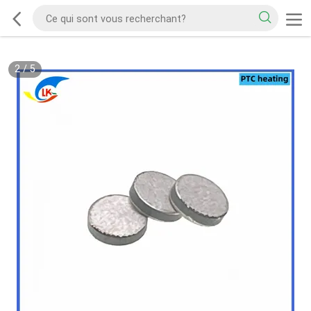
2
/
5