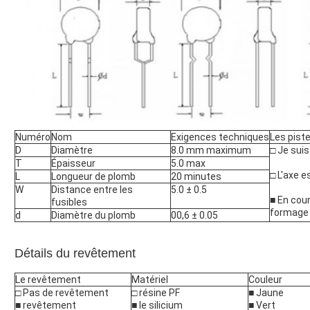
Numéro
Nom
Exigences techniques
Les pist
D
Diamètre
8.0 mm maximum
□ Je suis
T
Épaisseur
5.0 max
□ L'axe 
L
Longueur de plomb
20 minutes
W
Distance entre les
5.0 ± 0.5
■ En cou
fusibles
formage
d
Diamètre du plomb
00,6 ± 0.05
Détails du revêtement
Le revêtement
Matériel
Couleur
□ Pas de revêtement
□ résine PF
■ Jaune
■ revêtement
■ le silicium
■ Vert