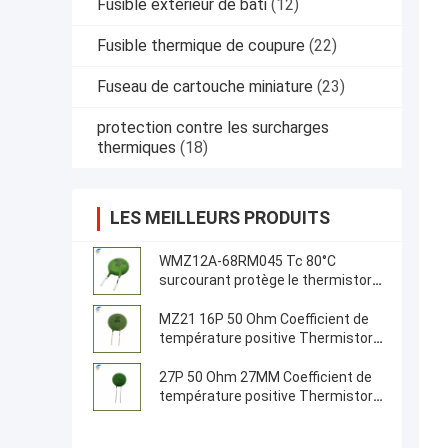
Fusible extérieur de bâti
(12)
Fusible thermique de coupure
(22)
Fuseau de cartouche miniature
(23)
protection contre les surcharges
thermiques
(18)
LES MEILLEURS PRODUITS
WMZ12A-68RM045 Tc 80°C
surcourant protège le thermistore
PTC
MZ21 16P 50 Ohm Coefficient de
température positive Thermistore
18 mm Résistance du thermistore
PTC
27P 50 Ohm 27MM Coefficient de
température positive Thermistor
PTC Thermistor Pour serveurs,
onduleurs, sources d'alimentation