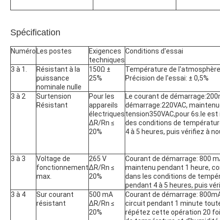
Spécification
Numéro
Les postes
Exigences
Conditions d'essai
techniques
3 à 1.
Résistant à la
150Ω ±
Température de l'atmosphère
puissance
25%
Précision de l'essai: ± 0,5%
nominale nulle
3 à 2
Surtension
Pour les
Le courant de démarrage:200m
Résistant
appareils
démarrage:220VAC, maintenue
électriques
tension350VAC,pour 6s.le est
ΔR/Rn ≤
des conditions de température
20%
4 à 5 heures, puis vérifiez à n
3 à 3
Voltage de
265 V
Courant de démarrage: 800 mA
fonctionnement
ΔR/Rn ≤
maintenu pendant 1 heure, c
max.
20%
dans les conditions de tempér
pendant 4 à 5 heures, puis vér
3 à 4
Sur courant
500 mA
Courant de démarrage: 800mA,
résistant
ΔR/Rn ≤
circuit pendant 1 minute tout
20%
répétez cette opération 20 fo