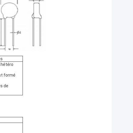
es
 hétéro
est formé
rs de