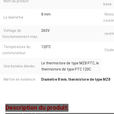
Nom du produit:
base:
8 mm
Résis
Le diamètre::
couran
Voltage de
265V
revêt
fonctionnement max.:
Température du
120°C
Couleu
commutateur::
Le thermistore de type MZ8 PTC, le
Une lumière élevée::
thermistore de type PTC 120C
Mettre en évidence:
Diamètre 8 mm
,
thermistore de type MZ8
Description du produit: