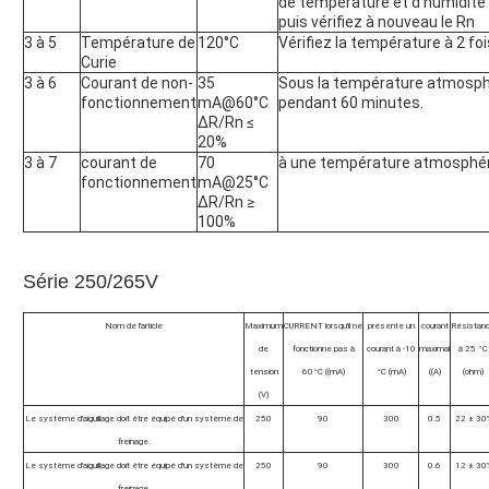
de température et d'humidité 
puis vérifiez à nouveau le Rn
3 à 5
Température de
120°C
Vérifiez la température à 2 foi
Curie
3 à 6
Courant de non-
35
Sous la température atmosphé
fonctionnement
mA@60°C
pendant 60 minutes.
ΔR/Rn ≤
20%
3 à 7
courant de
70
à une température atmosphériq
fonctionnement
mA@25°C
ΔR/Rn ≥
100%
Série 250/265V
Nom de l'article
Maximum
CURRENT lorsqu'il ne
présente un
courant
Résistan
de
fonctionne pas à
courant à -10
maximal
à 25 °C
tension
60°C ((mA)
°C (mA)
((A)
(ohm)
(V)
Le système d'aiguillage doit être équipé d'un système de
250
90
300
0.5
22 ± 30
freinage.
Le système d'aiguillage doit être équipé d'un système de
250
90
300
0.6
12 ± 30
freinage.