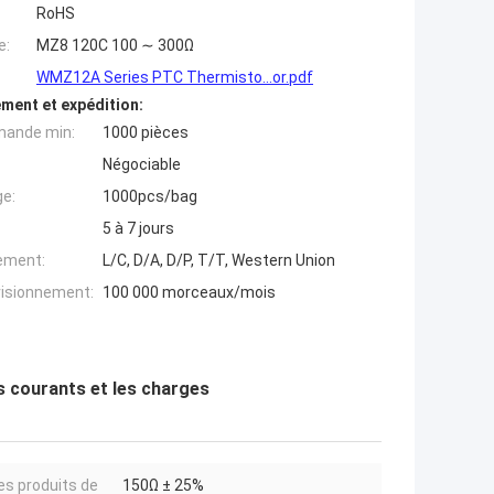
RoHS
e:
MZ8 120C 100 ∼ 300Ω
WMZ12A Series PTC Thermisto...or.pdf
ment et expédition:
mande min:
1000 pièces
Négociable
ge:
1000pcs/bag
5 à 7 jours
iement:
L/C, D/A, D/P, T/T, Western Union
visionnement:
100 000 morceaux/mois
s courants et les charges
les produits de
150Ω ± 25%