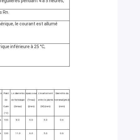
régulières pendant 4 à 5 heures,
s Rn.
rique, le courant est allumé
ue inférieure à 25 °C,
ce
Point
Le diamètre
épaisseur
L'écartement
Diamètre du
de
de l'ontologie
(Tmax)
entre le plomb
terminal (phi d)
Curie
(Dmax)
((mm)
(W) (mm)
(mm)
(°C)
%
100
8.0
6.0
5.0
0.6
%
100
11.0
6.0
5.0
0.6