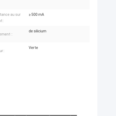
tance au sur
≥ 500 mA
t::
de silicium
ement ::
Verte
r::