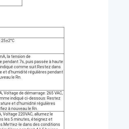
:25±2°C
A, la tension de
 pendant 7s, puis passée à haute
 indiqué comme suit:Restez dans
 et d'humidité régulières pendant
ouveau le Rn.
, Voltage de démarrage: 265 VAC,
omme indiqué ci-dessous: Restez
ature et d'humidité régulières
ifiez à nouveau le Rn.
 Voltage 220VAC, allumez le
es les 5 minutes, éteignez et
is.Mettez-le dans des conditions