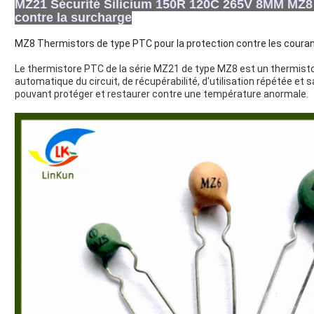
MZ21 Sécurité Silicium 150R 120C 265V 8MM MZ8 
contre la surcharge
MZ8 Thermistors de type PTC pour la protection contre les couran
Le thermistore PTC de la série MZ21 de type MZ8 est un thermistore
automatique du circuit, de récupérabilité, d'utilisation répétée e
pouvant protéger et restaurer contre une température anormale.