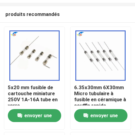
produits recommandés
5x20 mm fusible de
6.35x30mm 6X30mm
cartouche miniature
Micro tubulaire à
À la maison
250V 1A-16A tube en
fusible en céramique à
verre
souffle rapide
F10A/12A/15A/20A/25A/
Produits
envoyer une
envoyer une
demande
demande
vidéo