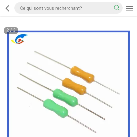
2
/
3