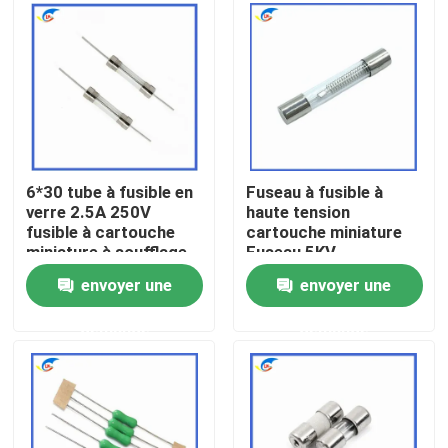
À propos de nous
Visite de l'usine
Contrôle de la qualité
6*30 tube à fusible en
Fuseau à fusible à
verre 2.5A 250V
haute tension
fusible à cartouche
cartouche miniature
Nous contacter
miniature à soufflage
Fuseau 5KV
rapide 500mA à 30A
0,75A/0,8A/0,9A
envoyer une
envoyer une
L250V
750MA/800MA/900mA
Nouvelles
6,5MM*40MM
demande
demande
Les affaires
Thermistance de ptc