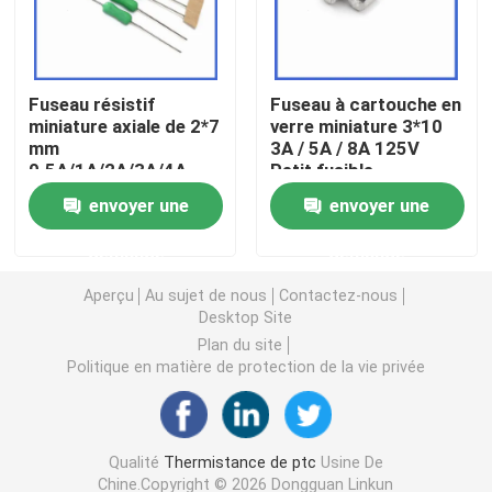
Puce de chauffage PTC
Fuseau résistif
Fuseau à cartouche en
miniature axiale de 2*7
verre miniature 3*10
Thermistors NTC
mm
3A / 5A / 8A 125V
0.5A/1A/2A/3A/4A
Petit fusible
125V 250V à souffle
Thermistance de SMD NTC
envoyer une
envoyer une
rapide Fuseau jaune
vert
demande
demande
Le thermistore NTC de puissance
Aperçu
Au sujet de nous
Contactez-nous
Desktop Site
Capteur de température de NTC
Plan du site
Politique en matière de protection de la vie privée
Varistance
Qualité
Thermistance de ptc
Usine De
Varistance CMS
Chine.Copyright © 2026 Dongguan Linkun