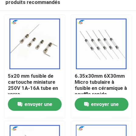
produits recommandés
5x20 mm fusible de
6.35x30mm 6X30mm
cartouche miniature
Micro tubulaire à
250V 1A-16A tube en
fusible en céramique à
verre
souffle rapide
À la maison
F10A/12A/15A/20A/25A/
envoyer une
envoyer une
Produits
demande
demande
vidéo