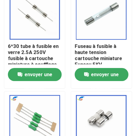
À propos de nous
Visite de l'usine
6*30 tube à fusible en
Fuseau à fusible à
verre 2.5A 250V
haute tension
Contrôle de la qualité
fusible à cartouche
cartouche miniature
miniature à soufflage
Fuseau 5KV
rapide 500mA à 30A
0,75A/0,8A/0,9A
envoyer une
envoyer une
Nous contacter
L250V
750MA/800MA/900mA
6,5MM*40MM
demande
demande
Nouvelles
Les affaires
Thermistance de ptc