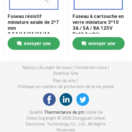
Puce de chauffage PTC
Fuseau résistif
Fuseau à cartouche en
miniature axiale de 2*7
verre miniature 3*10
mm
3A / 5A / 8A 125V
0.5A/1A/2A/3A/4A
Petit fusible
Thermistors NTC
125V 250V à souffle
envoyer une
envoyer une
rapide Fuseau jaune
vert
Thermistance de SMD NTC
demande
demande
Aperçu
Au sujet de nous
Contactez-nous
Le thermistore NTC de puissance
Desktop Site
Plan du site
Politique en matière de protection de la vie privée
Capteur de température de NTC
Varistance
Qualité
Thermistance de ptc
Usine De
Chine.Copyright © 2026 Dongguan Linkun
Electronic Technology Co., Ltd.. All Rights
Varistance CMS
Reserved.