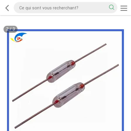
2
/
3