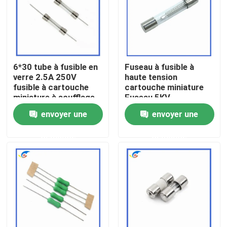
À propos de nous
Visite de l'usine
6*30 tube à fusible en
Fuseau à fusible à
verre 2.5A 250V
haute tension
fusible à cartouche
cartouche miniature
Contrôle de la qualité
miniature à soufflage
Fuseau 5KV
rapide 500mA à 30A
0,75A/0,8A/0,9A
envoyer une
envoyer une
L250V
750MA/800MA/900mA
Nous contacter
6,5MM*40MM
demande
demande
Nouvelles
Les affaires
Thermistance de ptc