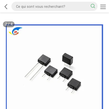
2
/
4