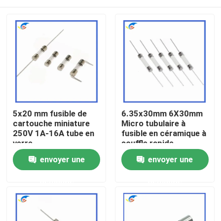
5x20 mm fusible de
6.35x30mm 6X30mm
cartouche miniature
Micro tubulaire à
250V 1A-16A tube en
fusible en céramique à
verre
souffle rapide
F10A/12A/15A/20A/25A/
À la maison
envoyer une
envoyer une
demande
demande
Produits
vidéo