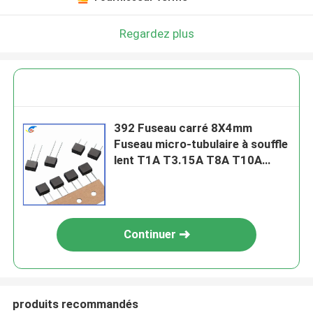
Regardez plus
392 Fuseau carré 8X4mm
Fuseau micro-tubulaire à souffle
lent T1A T3.15A T8A T10A
T12A T15A T16A Modèle de la
série 250V
Continuer
produits recommandés