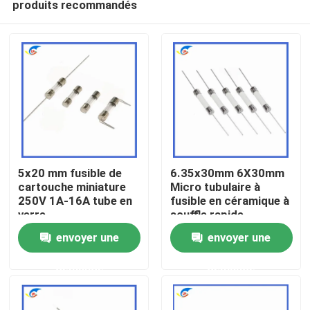
produits recommandés
5x20 mm fusible de
6.35x30mm 6X30mm
cartouche miniature
Micro tubulaire à
250V 1A-16A tube en
fusible en céramique à
verre
souffle rapide
À la maison
F10A/12A/15A/20A/25A/
envoyer une
envoyer une
Produits
demande
demande
vidéo