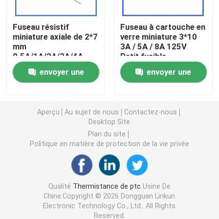
Puce de chauffage PTC
Fuseau résistif
Fuseau à cartouche en
miniature axiale de 2*7
verre miniature 3*10
mm
3A / 5A / 8A 125V
0.5A/1A/2A/3A/4A
Petit fusible
Thermistors NTC
125V 250V à souffle
envoyer une
envoyer une
rapide Fuseau jaune
vert
Thermistance de SMD NTC
demande
demande
Aperçu
Au sujet de nous
Contactez-nous
Le thermistore NTC de puissance
Desktop Site
Plan du site
Politique en matière de protection de la vie privée
Capteur de température de NTC
Varistance
Qualité
Thermistance de ptc
Usine De
Chine.Copyright © 2026 Dongguan Linkun
Electronic Technology Co., Ltd.. All Rights
Varistance CMS
Reserved.