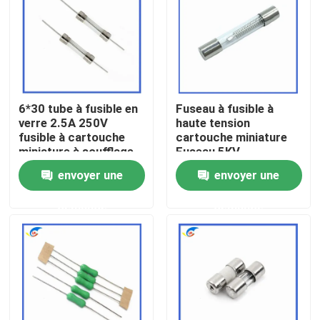
À propos de nous
Visite de l'usine
6*30 tube à fusible en
Fuseau à fusible à
verre 2.5A 250V
haute tension
Contrôle de la qualité
fusible à cartouche
cartouche miniature
miniature à soufflage
Fuseau 5KV
rapide 500mA à 30A
0,75A/0,8A/0,9A
envoyer une
envoyer une
Nous contacter
L250V
750MA/800MA/900mA
6,5MM*40MM
demande
demande
Nouvelles
Les affaires
Thermistance de ptc