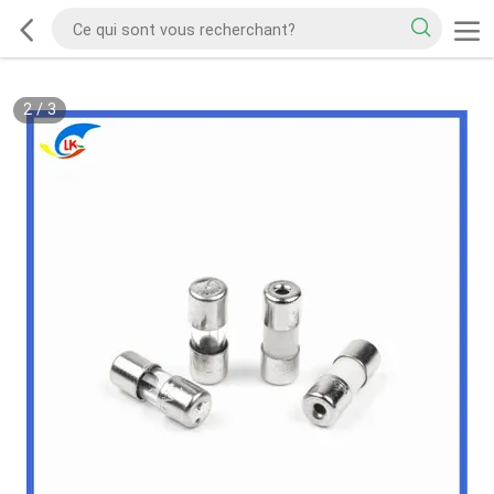
2
/
3