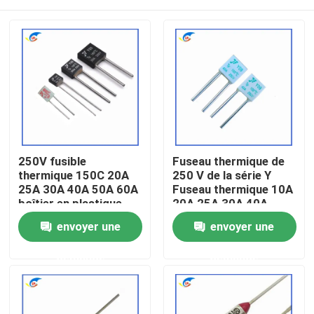
250V fusible
Fuseau thermique de
thermique 150C 20A
250 V de la série Y
25A 30A 40A 50A 60A
Fuseau thermique 10A
boîtier en plastique
20A 25A 30A 40A
pour le long terme
100°C
À la maison
envoyer une
envoyer une
demande
demande
Produits
vidéo