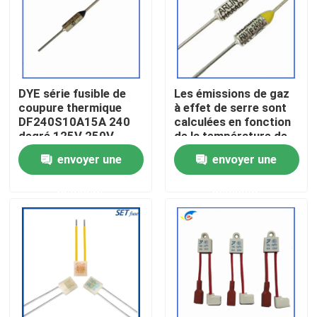
À propos de nous
Visite de l'usine
DYE série fusible de
Les émissions de gaz
coupure thermique
à effet de serre sont
DF240S10A15A 240
calculées en fonction
Contrôle de la qualité
degré 125V 250V
de la température de
l'air et de la
envoyer une
envoyer une
température de l'air.
Nous contacter
demande
demande
Nouvelles
Les affaires
Thermistance de ptc