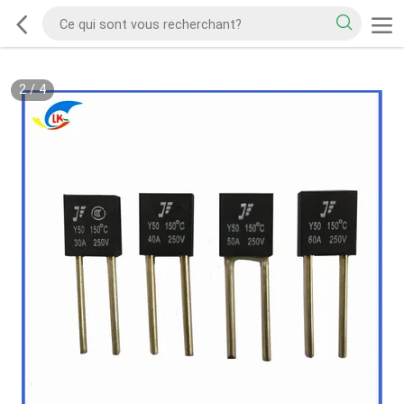
2
/
4