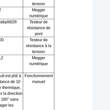
tension
2
Megger
numérique
 dépôt028
Testeur de
résistance de
pont
00
Testeur de
résistance à la
tension
,2
Megger
numérique
t est plié à
Fonctionnement
stance de 10
manuel
e thermique,
s la direction
 180° sans
ger les