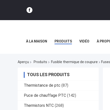
À LA MAISON
PRODUITS
VIDÉO
À PROP
Aperçu
Produits
Fusible thermique de coupure
Fusea
TOUS LES PRODUITS
Thermistance de ptc
(87)
Puce de chauffage PTC
(142)
Thermistors NTC
(268)