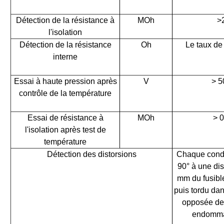
Détection de la résistance à
M
Oh
>
l'isolation
Détection de la résistance
Oh
Le taux de
interne
Essai à haute pression après
V
> 5
contrôle de la température
Essai de résistance à
M
Oh
> 0
l'isolation après test de
température
Détection des distorsions
Chaque condui
90° à une di
mm du fusibl
puis tordu dan
opposée de
endomma