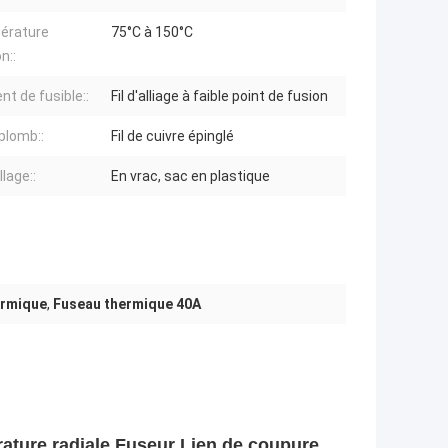
érature
75°C à 150°C
n::
nt de fusible::
Fil d'alliage à faible point de fusion
 plomb::
Fil de cuivre épinglé
lage::
En vrac, sac en plastique
ermique
,
Fuseau thermique 40A
ature radiale Fuseur Lien de coupure