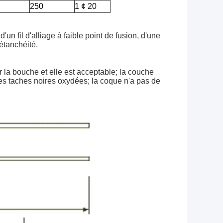
250
1 ¢ 20
n fil d'alliage à faible point de fusion, d'une
'étanchéité.
ir la bouche et elle est acceptable; la couche
s taches noires oxydées; la coque n'a pas de