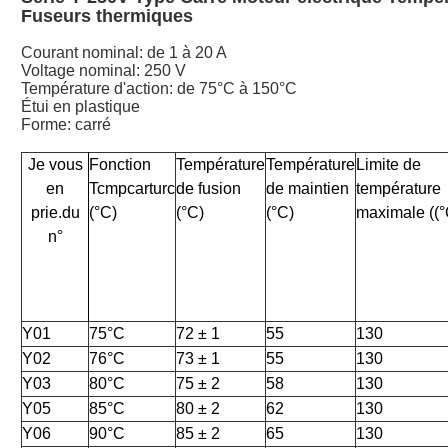
Fuseurs thermiques
Courant nominal: de 1 à 20 A
Voltage nominal: 250 V
Température d'action: de 75°C à 150°C
Étui en plastique
Forme: carré
Je vous
Fonction
Température
Température
Limite de
en
Tcmpcarturc
de fusion
de maintien
température
prie.
du
(°C)
(°C)
(°C)
maximale ((°
n°
Y01
75°C
72 ± 1
55
130
Y02
76°C
73 ± 1
55
130
Y03
80°C
75 ± 2
58
130
Y05
85°C
80 ± 2
62
130
Y06
90°C
85 ± 2
65
130