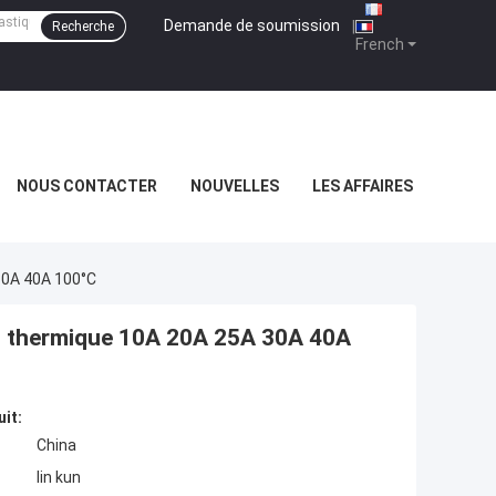
Demande de soumission
|
Recherche
French
NOUS CONTACTER
NOUVELLES
LES AFFAIRES
30A 40A 100°C
au thermique 10A 20A 25A 30A 40A
uit:
China
lin kun