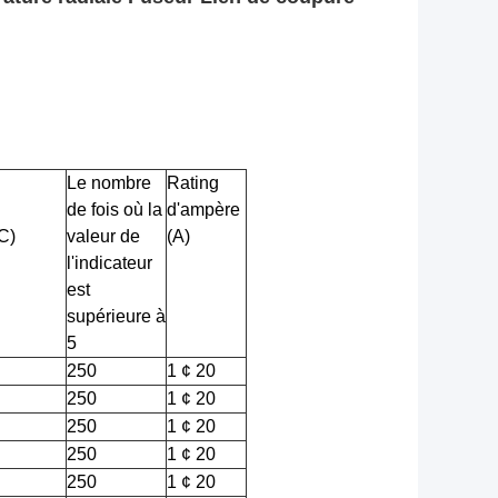
Le nombre
Rating
de fois où la
d'ampère
C)
valeur de
(A)
l'indicateur
est
supérieure à
5
250
1 ¢ 20
250
1 ¢ 20
250
1 ¢ 20
250
1 ¢ 20
250
1 ¢ 20