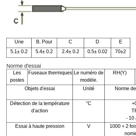
Une
B. Pour
C
D
E
5.1
± 0.2
5.4
± 0.2
2.4
± 0.2
0.5
± 0.02
70
±2
Norme d'essai
Les
Fuseaux thermiques
Le numéro de
RH(Y)
postes
modèle.
Objets d'essai
Unité
Norme de 
Détection de la température
°C
+
d'action
T
- 10
Essai à haute pression
V
1000 + 2 foi
nomi