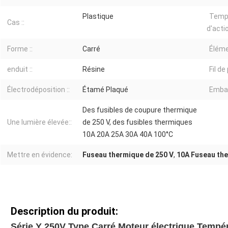
Plastique
Temp
Cas ::
d'actio
Forme ::
Carré
Éléme
enduit ::
Résine
Fil de
Électrodéposition ::
Étamé Plaqué
Embal
Des fusibles de coupure thermique
Une lumière élevée::
de 250 V, des fusibles thermiques
10A 20A 25A 30A 40A 100°C
Mettre en évidence:
Fuseau thermique de 250 V
,
10A Fuseau th
Description du produit:
Série Y 250V Type Carré Moteur électrique Tempér