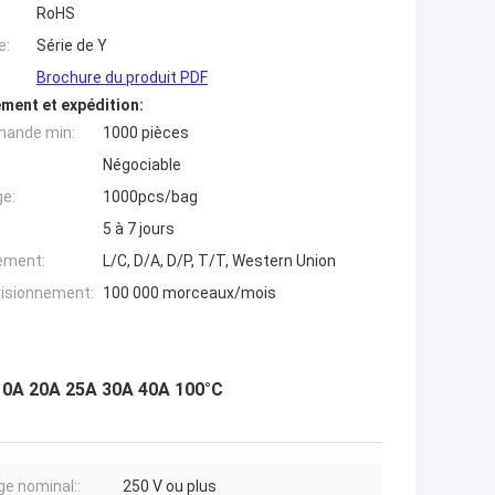
RoHS
e:
Série de Y
Brochure du produit PDF
ment et expédition:
mande min:
1000 pièces
Négociable
ge:
1000pcs/bag
5 à 7 jours
iement:
L/C, D/A, D/P, T/T, Western Union
visionnement:
100 000 morceaux/mois
 10A 20A 25A 30A 40A 100°C
ge nominal::
250 V ou plus