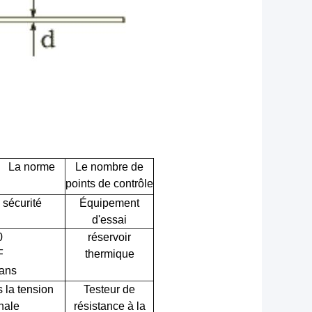
La norme
Le nombre de
points de contrôle
sécurité
Équipement
d'essai
0
réservoir
F
thermique
 ans
s la tension
Testeur de
nale
résistance à la