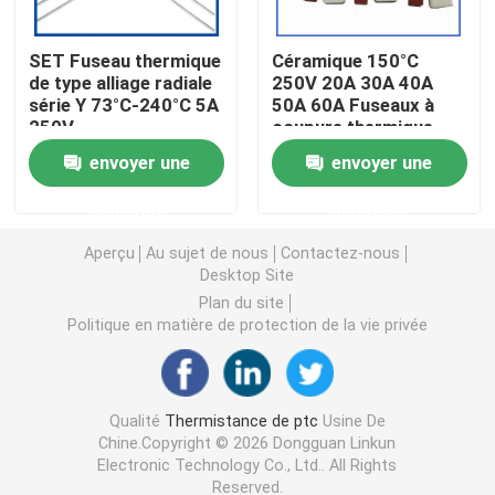
Puce de chauffage PTC
SET Fuseau thermique
Céramique 150°C
de type alliage radiale
250V 20A 30A 40A
série Y 73°C-240°C 5A
50A 60A Fuseaux à
250V
coupure thermique
Thermistors NTC
Fuseau thermique
envoyer une
envoyer une
radial avec trou de
montage
Thermistance de SMD NTC
demande
demande
Aperçu
Au sujet de nous
Contactez-nous
Le thermistore NTC de puissance
Desktop Site
Plan du site
Politique en matière de protection de la vie privée
Capteur de température de NTC
Varistance
Qualité
Thermistance de ptc
Usine De
Chine.Copyright © 2026 Dongguan Linkun
Electronic Technology Co., Ltd.. All Rights
Varistance CMS
Reserved.