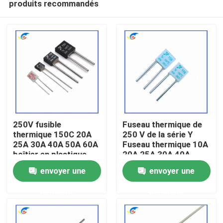
produits recommandés
250V fusible
Fuseau thermique de
thermique 150C 20A
250 V de la série Y
25A 30A 40A 50A 60A
Fuseau thermique 10A
boîtier en plastique
20A 25A 30A 40A
À la maison
pour le long terme
100°C
envoyer une
envoyer une
Produits
demande
demande
vidéo