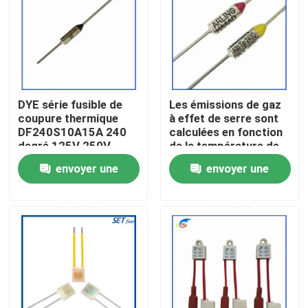
À propos de nous
Visite de l'usine
DYE série fusible de
Les émissions de gaz
coupure thermique
à effet de serre sont
Contrôle de la qualité
DF240S10A15A 240
calculées en fonction
degré 125V 250V
de la température de
l'air et de la
envoyer une
envoyer une
Nous contacter
température de l'air.
demande
demande
Nouvelles
Les affaires
Thermistance de ptc