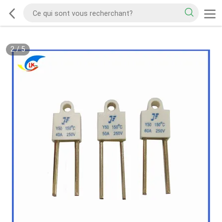
2
/
5