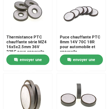
À propos de nous
Visite de l'usine
Thermistance PTC
Puce chauffante PTC
chauffante série MZ4
8mm 14V 70C 18R
Contrôle de la qualité
16x5x2.5mm 36V
pour automobile et
235C pour appareils
appareils
automobiles
électroménagers
envoyer une
envoyer une
Nous contacter
demande
demande
Nouvelles
Les affaires
Thermistance de ptc