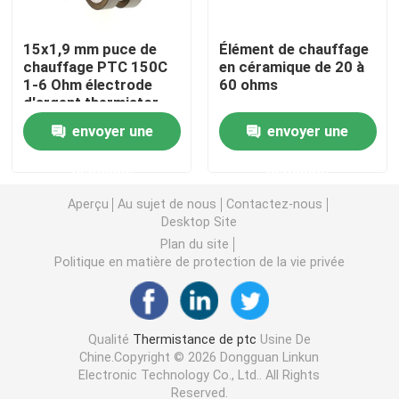
Puce de chauffage PTC
15x1,9 mm puce de
Élément de chauffage
chauffage PTC 150C
en céramique de 20 à
1-6 Ohm électrode
60 ohms
d'argent thermistor
Thermistors NTC
envoyer une
envoyer une
Thermistance de SMD NTC
demande
demande
Aperçu
Au sujet de nous
Contactez-nous
Le thermistore NTC de puissance
Desktop Site
Plan du site
Politique en matière de protection de la vie privée
Capteur de température de NTC
Varistance
Qualité
Thermistance de ptc
Usine De
Chine.Copyright © 2026 Dongguan Linkun
Electronic Technology Co., Ltd.. All Rights
Varistance CMS
Reserved.