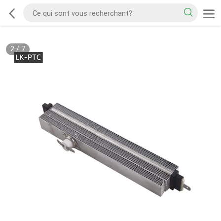
2
/
7