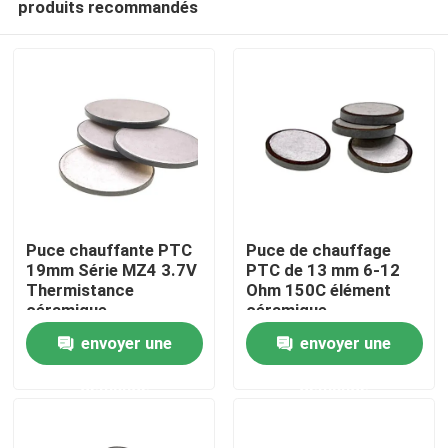
produits recommandés
Puce chauffante PTC
Puce de chauffage
19mm Série MZ4 3.7V
PTC de 13 mm 6-12
Thermistance
Ohm 150C élément
céramique
céramique
À la maison
envoyer une
envoyer une
Produits
demande
demande
vidéo