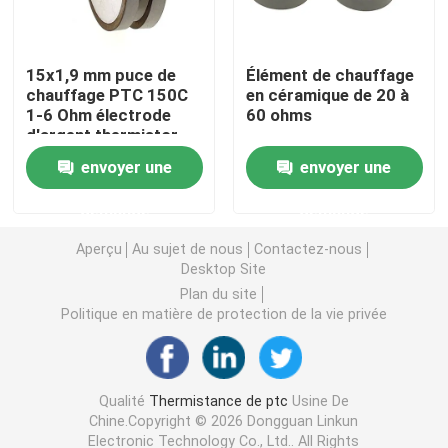
Puce de chauffage PTC
15x1,9 mm puce de
Élément de chauffage
chauffage PTC 150C
en céramique de 20 à
1-6 Ohm électrode
60 ohms
Thermistors NTC
d'argent thermistor
envoyer une
envoyer une
Thermistance de SMD NTC
demande
demande
Le thermistore NTC de puissance
Aperçu
Au sujet de nous
Contactez-nous
Desktop Site
Plan du site
Capteur de température de NTC
Politique en matière de protection de la vie privée
Varistance
Qualité
Thermistance de ptc
Usine De
Chine.Copyright © 2026 Dongguan Linkun
Varistance CMS
Electronic Technology Co., Ltd.. All Rights