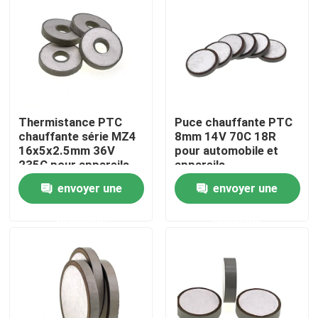
À propos de nous
Visite de l'usine
Thermistance PTC
Puce chauffante PTC
Contrôle de la qualité
chauffante série MZ4
8mm 14V 70C 18R
16x5x2.5mm 36V
pour automobile et
235C pour appareils
appareils
Nous contacter
automobiles
électroménagers
envoyer une
envoyer une
demande
demande
Nouvelles
Les affaires
Thermistance de ptc