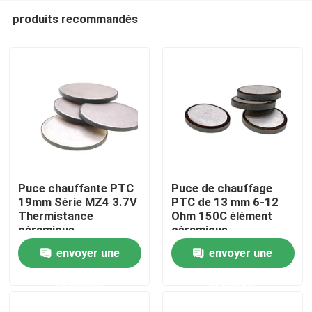
produits recommandés
Puce chauffante PTC
Puce de chauffage
19mm Série MZ4 3.7V
PTC de 13 mm 6-12
Thermistance
Ohm 150C élément
À la maison
céramique
céramique
envoyer une
envoyer une
Produits
demande
demande
vidéo