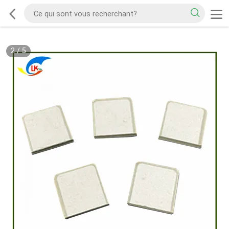
2
/
5