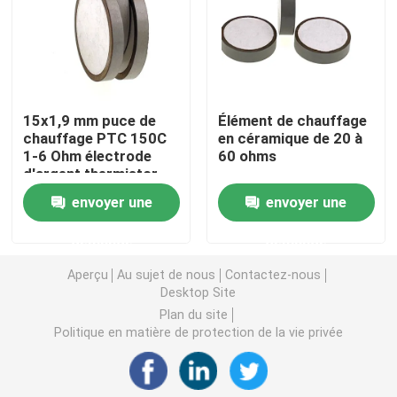
Puce de chauffage PTC
Thermistors NTC
15x1,9 mm puce de
Élément de chauffage
chauffage PTC 150C
en céramique de 20 à
1-6 Ohm électrode
60 ohms
Thermistance de SMD NTC
d'argent thermistor
envoyer une
envoyer une
Le thermistore NTC de puissance
demande
demande
Capteur de température de NTC
Aperçu
Au sujet de nous
Contactez-nous
Desktop Site
Plan du site
Varistance
Politique en matière de protection de la vie privée
Varistance CMS