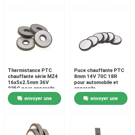
demande
demande
À propos de nous
Visite de l'usine
Contrôle de la qualité
Thermistance PTC
Puce chauffante PTC
Nous contacter
chauffante série MZ4
8mm 14V 70C 18R
16x5x2.5mm 36V
pour automobile et
235C pour appareils
appareils
Nouvelles
automobiles
électroménagers
envoyer une
envoyer une
demande
demande
Les affaires
Thermistance de ptc