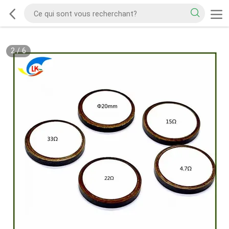
2
/
6