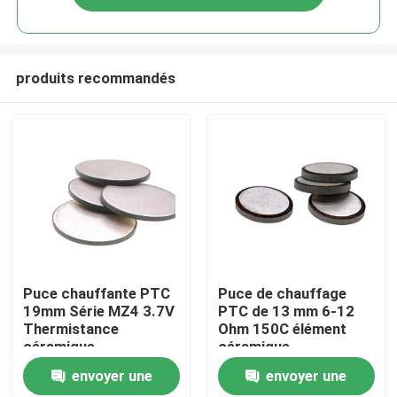
produits recommandés
À la maison
Puce chauffante PTC
Puce de chauffage
19mm Série MZ4 3.7V
PTC de 13 mm 6-12
Thermistance
Ohm 150C élément
Produits
céramique
céramique
envoyer une
envoyer une
vidéo