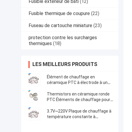
Fusible extérieur de bâti
(12)
Fusible thermique de coupure
(22)
Fuseau de cartouche miniature
(23)
protection contre les surcharges
thermiques
(18)
LES MEILLEURS PRODUITS
Élément de chauffage en
céramique PTC à électrode à un
seul côté pour le chauffage
compact
Thermistors en céramique ronde
PTC Éléments de chauffage pour
le ménage et l'industrie
automobile Pellets de qualité
3.7V~220V Plaque de chauffage à
supérieure
température constante à
électrode d'argent