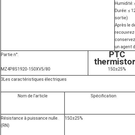
Humidité:
Durée: ≤ 1
sortie)
Après le d
recouvrez
conservez-
un agent 
PTC
Partie n°:
thermisto
MZ4P8S1920-150XV5/80
15Ω±25%
3Les caractéristiques électriques
Nom de l'article
Spécification
Résistance à puissance nulle.
15Ω±25%
(RN)