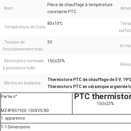
Pièce de chauffage à température
Nom:
dimen
constante PTC
80±10℃
Temp
Température de Curie:
surfac
Tension de
5V
le mat
fonctionnement max.:
Résistance nominale
15Ω±25%
Résis
à puissance nulle:
Thermistore PTC de chauffage de 5 V
,
19*
Mettre en évidence:
Thermistors PTC en céramique argentée 
PTC thermisto
Partie n°:
15Ω±25%
MZ4P8S1920-150XV5/80
1. apparence
1-1.Dimensions