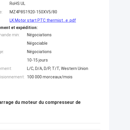
RoHS UL
e:
MZ4P8S1920-150XV5/80
LK Motor start PTC thermist...e .pdf
ment et expédition:
mande min:
Négociations
Négociable
ge:
Négociations
10-15 jours
iement:
L/C, D/A, D/P, T/T, Western Union
visionnement:
100 000 morceaux/mois
arrage du moteur du compresseur de