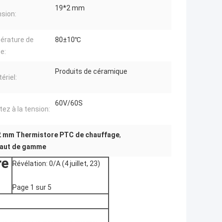
19*2 mm
sion:
érature de
80±10℃
e:
Produits de céramique
ériel:
60V/60S
tez à la tension:
2 mm Thermistore PTC de chauffage
,
haut de gamme
re
Révélation: 0/A (4 juillet, 23)
Page 1 sur 5