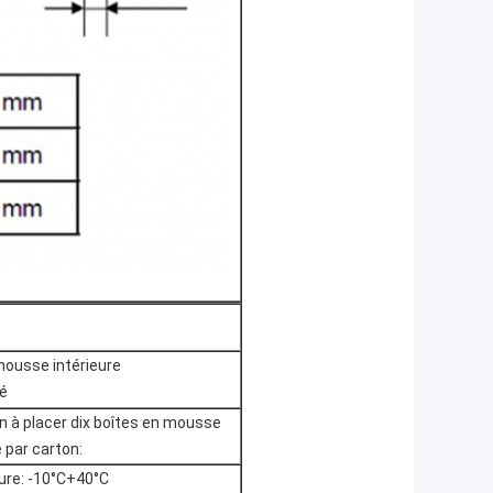
mousse intérieure
né
n à placer dix boîtes en mousse
é par carton:
re: -10°C+40°C