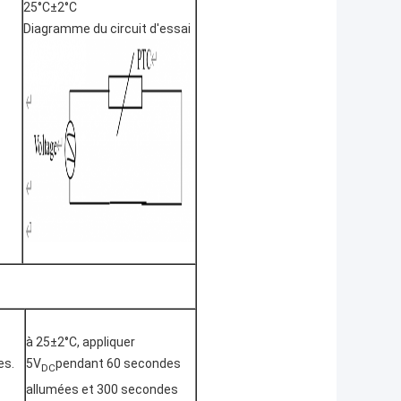
25°C±2°C
Diagramme du circuit d'essai
à 25±2°C, appliquer
es.
5V
pendant 60 secondes
DC
allumées et 300 secondes