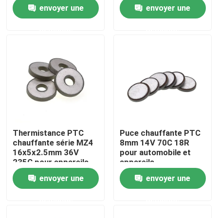
envoyer une
envoyer une
À propos de nous
demande
demande
Visite de l'usine
Contrôle de la qualité
Nous contacter
Thermistance PTC
Puce chauffante PTC
chauffante série MZ4
8mm 14V 70C 18R
Nouvelles
16x5x2.5mm 36V
pour automobile et
235C pour appareils
appareils
automobiles
électroménagers
envoyer une
envoyer une
Les affaires
demande
demande
Thermistance de ptc