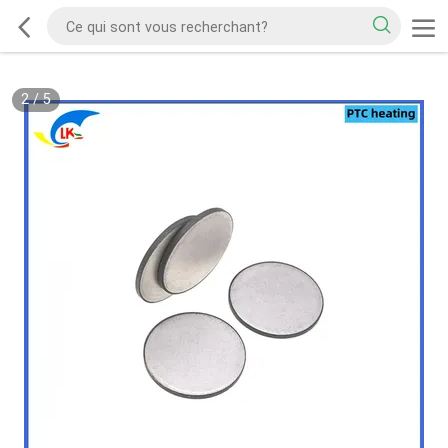
2
/
5