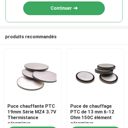
Continuer
produits recommandés
À la maison
Puce chauffante PTC
Puce de chauffage
Produits
19mm Série MZ4 3.7V
PTC de 13 mm 6-12
Thermistance
Ohm 150C élément
céramique
céramique
vidéo