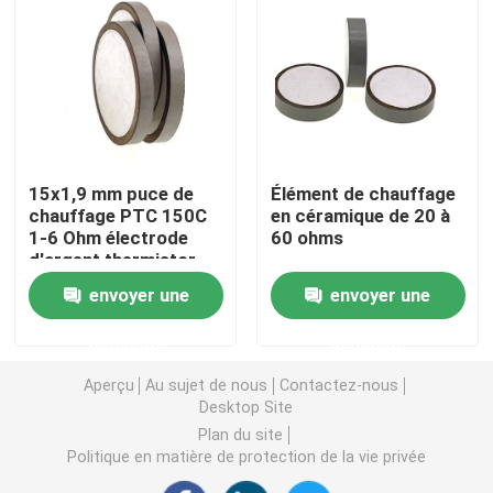
Puce de chauffage PTC
Thermistors NTC
15x1,9 mm puce de
Élément de chauffage
Thermistance de SMD NTC
chauffage PTC 150C
en céramique de 20 à
1-6 Ohm électrode
60 ohms
d'argent thermistor
Le thermistore NTC de puissance
envoyer une
envoyer une
Capteur de température de NTC
demande
demande
Aperçu
Au sujet de nous
Contactez-nous
Varistance
Desktop Site
Plan du site
Politique en matière de protection de la vie privée
Varistance CMS