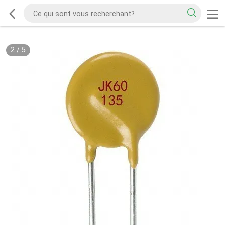
2
/
5