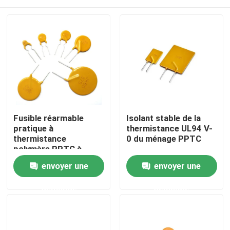
Fusible réarmable
Isolant stable de la
pratique à
thermistance UL94 V-
thermistance
0 du ménage PPTC
polymère PPTC à
haute molécule
À la maison
envoyer une
envoyer une
demande
demande
Produits
vidéo