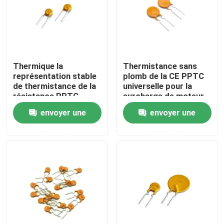
À propos de nous
Visite de l'usine
Thermique la
Thermistance sans
représentation stable
plomb de la CE PPTC
de thermistance de la
universelle pour la
Contrôle de la qualité
résistance PPTC
surcharge de moteur
pratique
envoyer une
envoyer une
Nous contacter
demande
demande
Nouvelles
Les affaires
Thermistance de ptc