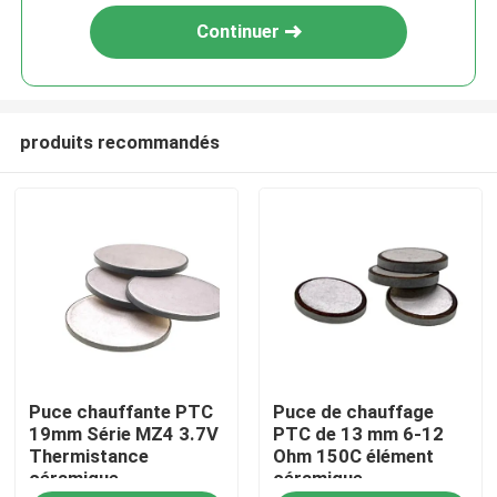
Continuer
produits recommandés
À la maison
Puce chauffante PTC
Puce de chauffage
Produits
19mm Série MZ4 3.7V
PTC de 13 mm 6-12
Thermistance
Ohm 150C élément
céramique
céramique
vidéo