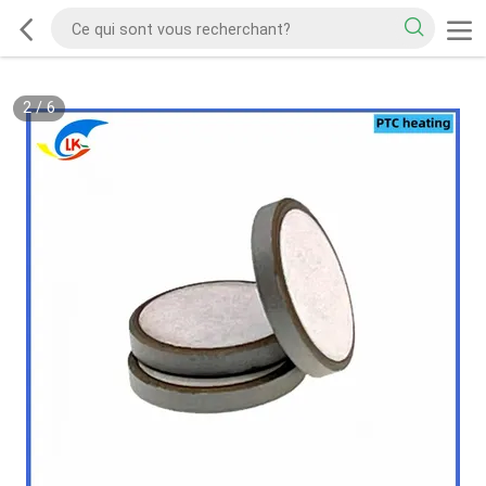
2
/
6