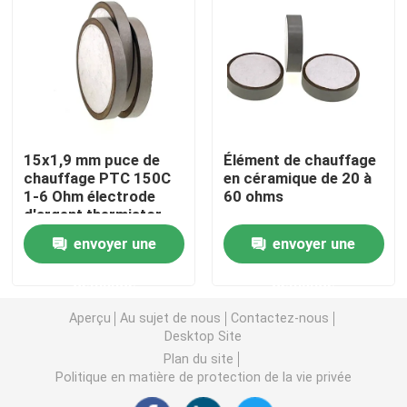
Puce de chauffage PTC
Thermistors NTC
15x1,9 mm puce de
Élément de chauffage
Thermistance de SMD NTC
chauffage PTC 150C
en céramique de 20 à
1-6 Ohm électrode
60 ohms
d'argent thermistor
Le thermistore NTC de puissance
envoyer une
envoyer une
Capteur de température de NTC
demande
demande
Aperçu
Au sujet de nous
Contactez-nous
Varistance
Desktop Site
Plan du site
Politique en matière de protection de la vie privée
Varistance CMS