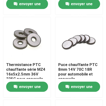
envoyer une
envoyer une
À propos de nous
demande
demande
Visite de l'usine
Contrôle de la qualité
Nous contacter
Thermistance PTC
Puce chauffante PTC
chauffante série MZ4
8mm 14V 70C 18R
Nouvelles
16x5x2.5mm 36V
pour automobile et
235C pour appareils
appareils
automobiles
électroménagers
envoyer une
envoyer une
Les affaires
demande
demande
Thermistance de ptc