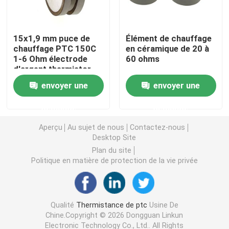
Puce de chauffage PTC
15x1,9 mm puce de
Élément de chauffage
chauffage PTC 150C
en céramique de 20 à
1-6 Ohm électrode
60 ohms
Thermistors NTC
d'argent thermistor
envoyer une
envoyer une
Thermistance de SMD NTC
demande
demande
Le thermistore NTC de puissance
Aperçu
Au sujet de nous
Contactez-nous
Desktop Site
Plan du site
Capteur de température de NTC
Politique en matière de protection de la vie privée
Varistance
Qualité
Thermistance de ptc
Usine De
Chine.Copyright © 2026 Dongguan Linkun
Varistance CMS
Electronic Technology Co., Ltd.. All Rights