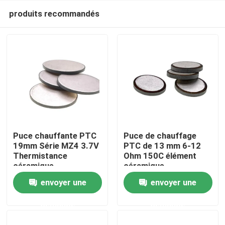
produits recommandés
Puce chauffante PTC
Puce de chauffage
19mm Série MZ4 3.7V
PTC de 13 mm 6-12
Thermistance
Ohm 150C élément
À la maison
céramique
céramique
envoyer une
envoyer une
Produits
demande
demande
vidéo