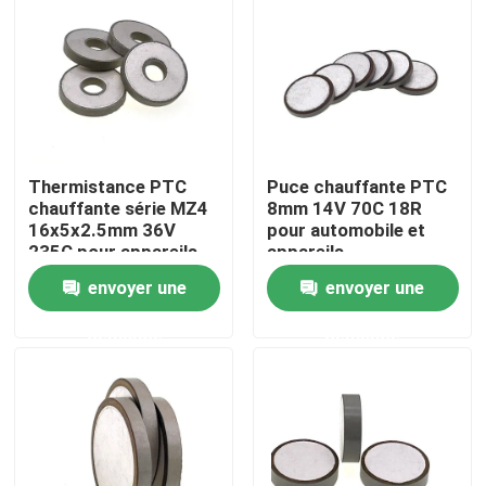
À propos de nous
Visite de l'usine
Thermistance PTC
Puce chauffante PTC
Contrôle de la qualité
chauffante série MZ4
8mm 14V 70C 18R
16x5x2.5mm 36V
pour automobile et
235C pour appareils
appareils
Nous contacter
automobiles
électroménagers
envoyer une
envoyer une
demande
demande
Nouvelles
Les affaires
Thermistance de ptc