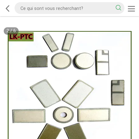
2
/
6