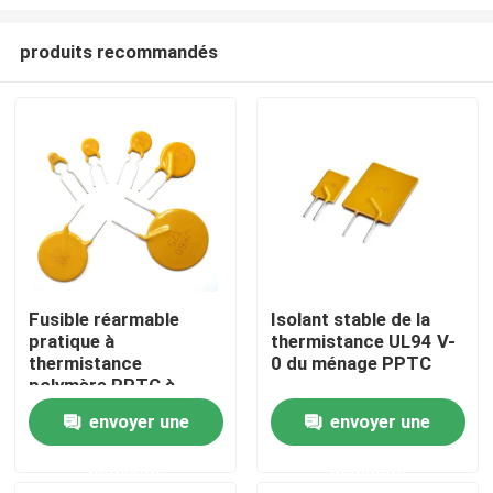
produits recommandés
Fusible réarmable
Isolant stable de la
pratique à
thermistance UL94 V-
À la maison
thermistance
0 du ménage PPTC
polymère PPTC à
haute molécule
Produits
envoyer une
envoyer une
demande
demande
vidéo