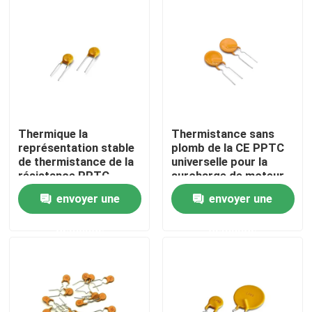
À propos de nous
Visite de l'usine
Contrôle de la qualité
Thermique la
Thermistance sans
représentation stable
plomb de la CE PPTC
de thermistance de la
universelle pour la
Nous contacter
résistance PPTC
surcharge de moteur
pratique
envoyer une
envoyer une
Nouvelles
demande
demande
Les affaires
Thermistance de ptc