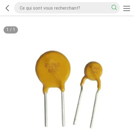
1
/
1