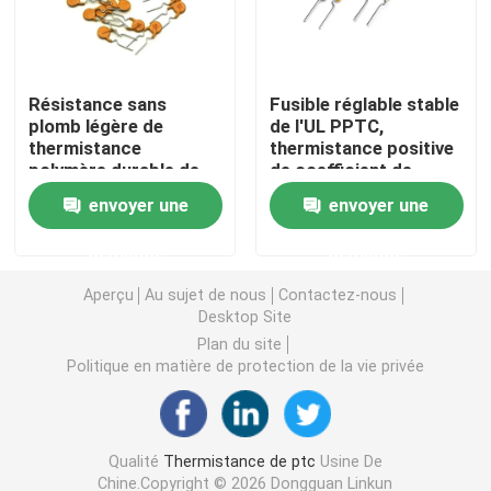
Puce de chauffage PTC
Résistance sans
Fusible réglable stable
plomb légère de
de l'UL PPTC,
Thermistors NTC
thermistance
thermistance positive
polymère durable de
de coefficient de
PPTC basse
température de
Thermistance de SMD NTC
envoyer une
envoyer une
polymère
demande
demande
Le thermistore NTC de puissance
Aperçu
Au sujet de nous
Contactez-nous
Desktop Site
Capteur de température de NTC
Plan du site
Politique en matière de protection de la vie privée
Varistance
Qualité
Thermistance de ptc
Usine De
Varistance CMS
Chine.Copyright © 2026 Dongguan Linkun