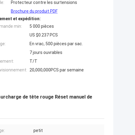
e:
Protecteur contre les surtensions
Brochure du produit PDF
ement et expédition:
mande min:
5 000 pièces
US $0.237 PCS
ge:
En vrac, 500 pièces par sac.
7 jours ouvrables
iement:
T/T
ovisionnement:
20,000,000PCS par semaine
surcharge de tête rouge Réset manuel de
ge:
petit