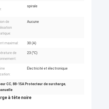
spirale
:
ion de
Aucune
alisation
atique:
nt maximal:
30 (A)
érature de
23 (°C)
ionnement:
ine
Électricité et électronique
ication:
teur CC
,
88-15A Protecteur de surcharge
,
manuelle
rge à tête noire