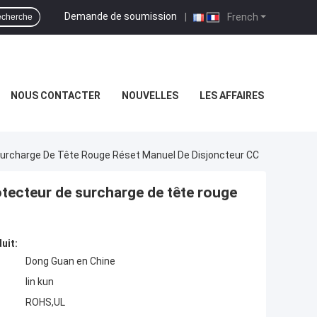
Demande de soumission
|
French
cherche
NOUS CONTACTER
NOUVELLES
LES AFFAIRES
Surcharge De Tête Rouge Réset Manuel De Disjoncteur CC
tecteur de surcharge de tête rouge
uit:
Dong Guan en Chine
lin kun
ROHS,UL