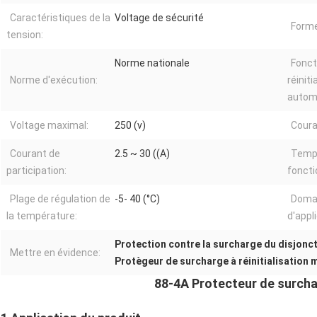
Caractéristiques de la
Voltage de sécurité
Forme
tension:
Norme nationale
Fonct
Norme d'exécution:
réiniti
autom
Voltage maximal:
250 (v)
Coura
Courant de
2.5 ~ 30 ((A)
Temp
participation:
fonct
Plage de régulation de
-5- 40 (°C)
Doma
la température:
d'appl
Protection contre la surcharge du disjonc
Mettre en évidence:
Protègeur de surcharge à réinitialisation 
88-4A Protecteur de surcha