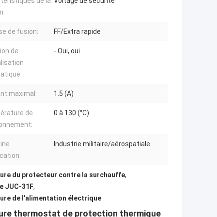
téristiques de la
Voltage de sécurité
n:
se de fusion:
FF/Extra rapide
ion de
- Oui, oui.
alisation
atique:
nt maximal:
1.5 (A)
érature de
0 à 130 (°C)
ionnement:
ine
Industrie militaire/aérospatiale
ication:
re du protecteur contre la surchauffe
,
re JUC-31F
,
re de l'alimentation électrique
ure thermostat de protection thermique