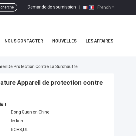
Demande de soumission
|
French
cherche
NOUS CONTACTER
NOUVELLES
LES AFFAIRES
il De Protection Contre La Surchauffe
ture Appareil de protection contre
uit:
Dong Guan en Chine
lin kun
ROHS,UL