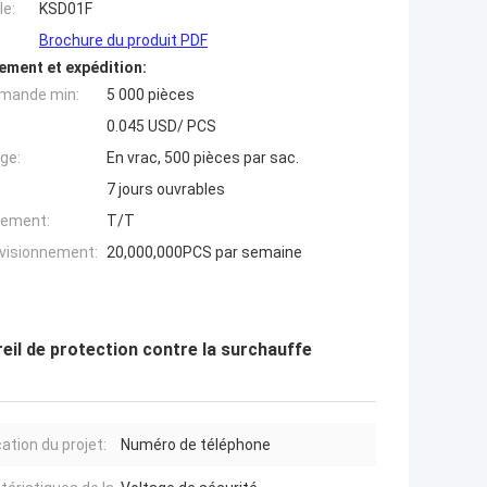
e:
KSD01F
Brochure du produit PDF
ement et expédition:
mande min:
5 000 pièces
0.045 USD/ PCS
ge:
En vrac, 500 pièces par sac.
7 jours ouvrables
iement:
T/T
ovisionnement:
20,000,000PCS par semaine
l de protection contre la surchauffe
ation du projet:
Numéro de téléphone