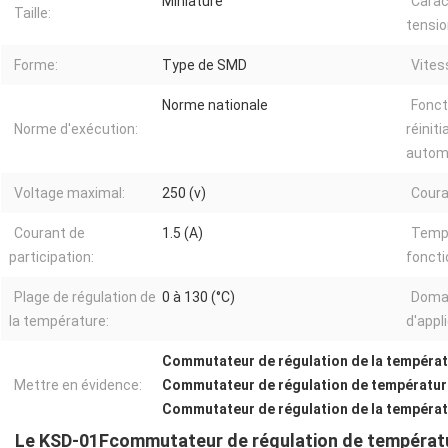
Miniature
Carac
Taille:
tensio
Forme:
Type de SMD
Vites
Norme nationale
Fonct
Norme d'exécution:
réiniti
autom
Voltage maximal:
250 (v)
Coura
Courant de
1.5 (A)
Temp
participation:
fonct
Plage de régulation de
0 à 130 (°C)
Doma
la température:
d'appl
Commutateur de régulation de la températu
Mettre en évidence:
Commutateur de régulation de températu
Commutateur de régulation de la températu
Le KSD-01F
commutateur de régulation de températ