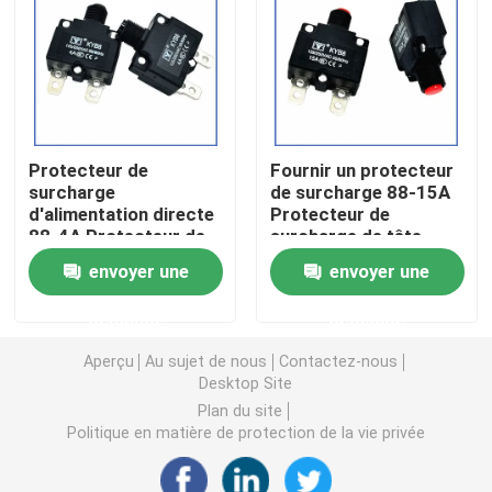
Puce de chauffage PTC
Thermistors NTC
Protecteur de
Fournir un protecteur
surcharge
de surcharge 88-15A
Thermistance de SMD NTC
d'alimentation directe
Protecteur de
88-4A Protecteur de
surcharge de tête
surcharge de tête
rouge Réset manuel de
Le thermistore NTC de puissance
envoyer une
envoyer une
noire Réinitialiser
disjoncteur CC
manuellement le
demande
demande
disjoncteur CC
Capteur de température de NTC
Aperçu
Au sujet de nous
Contactez-nous
Desktop Site
Varistance
Plan du site
Politique en matière de protection de la vie privée
Varistance CMS