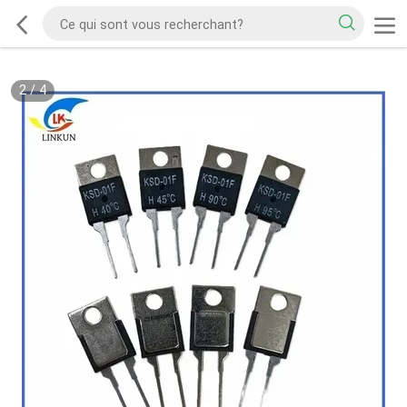
2
/
4