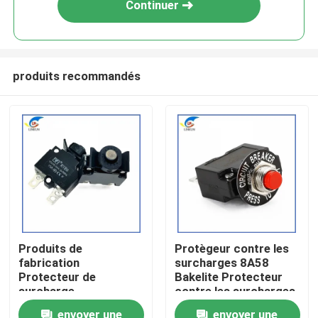
Continuer
produits recommandés
À la maison
Produits de
Protègeur contre les
fabrication
surcharges 8A58
Produits
Protecteur de
Bakelite Protecteur
surcharge
contre les surcharges
d'alimentation 88-15A
de courant à tête
vidéo
envoyer une
envoyer une