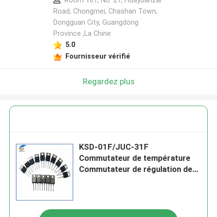
Room 101, No. 21, Huayuanzai
Road, Chongmei, Chashan Town,
Dongguan City, Guangdong
Province ,La Chine
5.0
Fournisseur vérifié
Regardez plus
KSD-01F/JUC-31F
Commutateur de température
Commutateur de régulation de
température 40 degrés -130
degrés Normalement ouvert
Normalement fermé