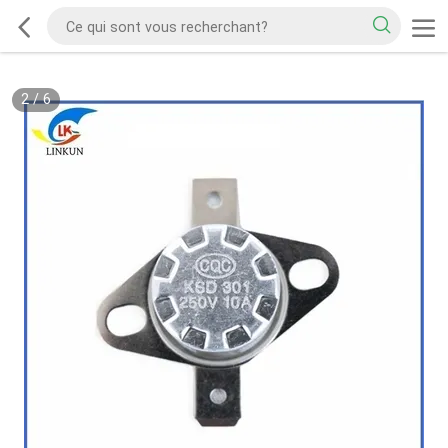
2
/
6