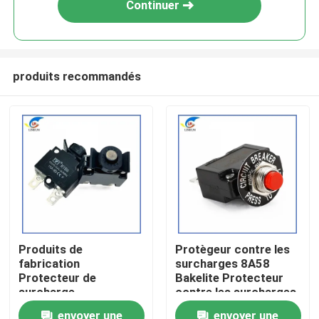
Continuer
produits recommandés
À la maison
Produits de
Protègeur contre les
fabrication
surcharges 8A58
Produits
Protecteur de
Bakelite Protecteur
surcharge
contre les surcharges
d'alimentation 88-15A
de courant à tête
vidéo
envoyer une
envoyer une