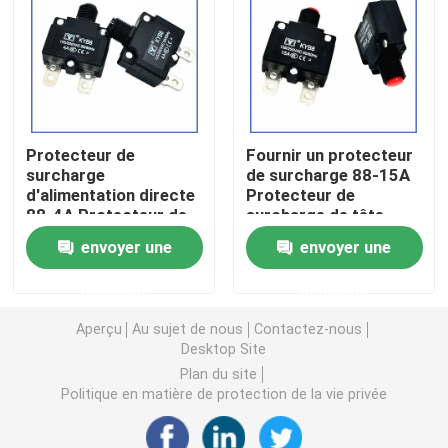
Puce de chauffage PTC
Thermistors NTC
Protecteur de
Fournir un protecteur
surcharge
de surcharge 88-15A
Thermistance de SMD NTC
d'alimentation directe
Protecteur de
88-4A Protecteur de
surcharge de tête
surcharge de tête
rouge Réset manuel de
Le thermistore NTC de puissance
envoyer une
envoyer une
noire Réinitialiser
disjoncteur CC
manuellement le
demande
demande
disjoncteur CC
Capteur de température de NTC
Aperçu
Au sujet de nous
Contactez-nous
Desktop Site
Varistance
Plan du site
Politique en matière de protection de la vie privée
Varistance CMS