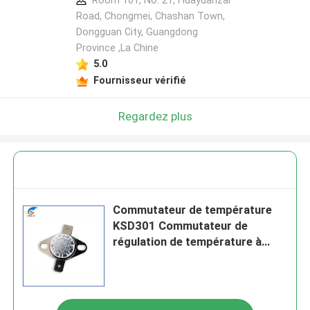
Room 101, No. 21, Huayuanzai
Road, Chongmei, Chashan Town,
Dongguan City, Guangdong
Province ,La Chine
5.0
Fournisseur vérifié
Regardez plus
Commutateur de température
KSD301 Commutateur de
régulation de température à
chaudière électrique Réset
manuel du thermostat
bimétallique