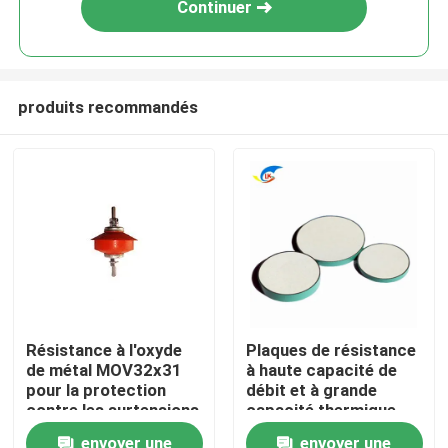
Continuer
produits recommandés
À la maison
Résistance à l'oxyde
Plaques de résistance
de métal MOV32x31
à haute capacité de
Produits
pour la protection
débit et à grande
contre les surtensions
capacité thermique
à basse tension
pour la production de
vidéo
envoyer une
envoyer une