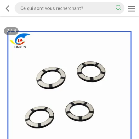
2
/
4