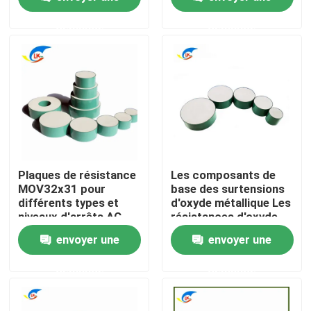
moniteurs
demande
demande
À propos de nous
Visite de l'usine
Contrôle de la qualité
Nous contacter
Plaques de résistance
Les composants de
MOV32x31 pour
base des surtensions
différents types et
d'oxyde métallique Les
Nouvelles
niveaux d'arrêts AC
résistances d'oxyde
métallique de haute
envoyer une
envoyer une
performance
conviennent à
Les affaires
demande
demande
l'assemblage de variou
Thermistance de ptc