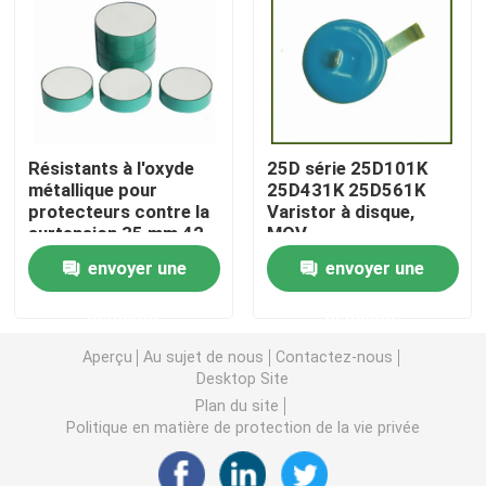
Puce de chauffage PTC
Thermistors NTC
Résistants à l'oxyde
25D série 25D101K
métallique pour
25D431K 25D561K
Thermistance de SMD NTC
protecteurs contre la
Varistor à disque,
surtension 35 mm 42
MOV
mm 52 mm 240 ̊ 280
Le thermistore NTC de puissance
envoyer une
envoyer une
V/Mm La tension de
référence en courant
demande
demande
continu à puce unique
Capteur de température de NTC
Aperçu
Au sujet de nous
Contactez-nous
Desktop Site
Varistance
Plan du site
Politique en matière de protection de la vie privée
Varistance CMS