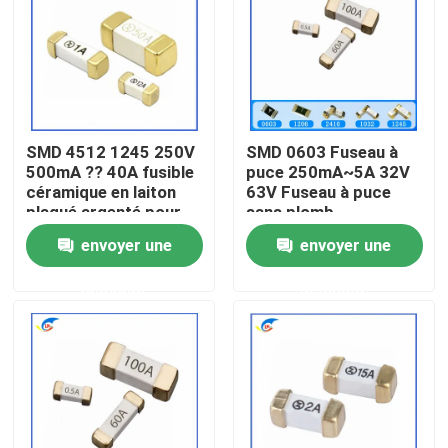
À propos de nous
Visite de l'usine
SMD 4512 1245 250V
SMD 0603 Fuseau à
500mA ?? 40A fusible
puce 250mA~5A 32V
Contrôle de la qualité
céramique en laiton
63V Fuseau à puce
plaqué argenté pour
sans plomb
station de base sans
envoyer une
envoyer une
Nous contacter
fil
demande
demande
Nouvelles
Les affaires
Thermistance de ptc