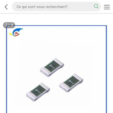
2
/
4