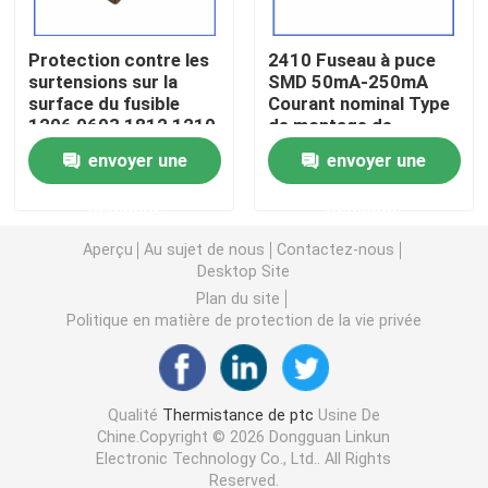
Puce de chauffage PTC
Protection contre les
2410 Fuseau à puce
surtensions sur la
SMD 50mA-250mA
surface du fusible
Courant nominal Type
1206 0603 1812 1210
de montage de
Thermistors NTC
0805 6V-300V
surface
envoyer une
envoyer une
Thermistance de SMD NTC
demande
demande
Aperçu
Au sujet de nous
Contactez-nous
Le thermistore NTC de puissance
Desktop Site
Plan du site
Politique en matière de protection de la vie privée
Capteur de température de NTC
Varistance
Qualité
Thermistance de ptc
Usine De
Chine.Copyright © 2026 Dongguan Linkun
Electronic Technology Co., Ltd.. All Rights
Varistance CMS
Reserved.