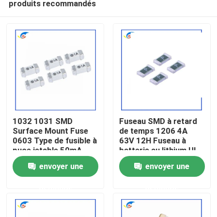
produits recommandés
1032 1031 SMD
Fuseau SMD à retard
Surface Mount Fuse
de temps 1206 4A
0603 Type de fusible à
63V 12H Fuseau à
puce jetable 50mA-
batterie au lithium UL
À la maison
10A
jetable
envoyer une
envoyer une
Produits
demande
demande
vidéo