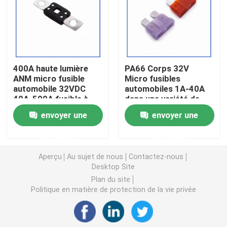
Puce de chauffage PTC
Thermistors NTC
400A haute lumière
PA66 Corps 32V
ANM micro fusible
Micro fusibles
automobile 32VDC
automobiles 1A-40A
Thermistance de SMD NTC
40A-500A fusible à
dans une variété de
molette moyenne
fusibles de couleur
envoyer une
envoyer une
courant nominal
Le thermistore NTC de puissance
demande
demande
Capteur de température de NTC
Aperçu
Au sujet de nous
Contactez-nous
Desktop Site
Plan du site
Varistance
Politique en matière de protection de la vie privée
Varistance CMS