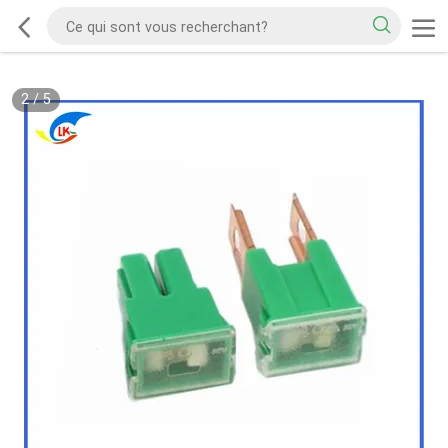
2
/
5