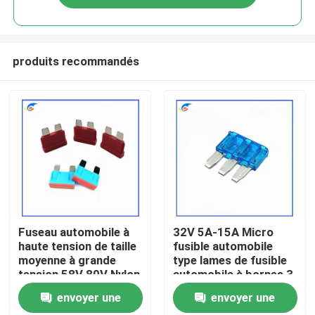
produits recommandés
À la maison
Fuseau automobile à
32V 5A-15A Micro
haute tension de taille
fusible automobile
moyenne à grande
type lames de fusible
Produits
tension 58V 80V Nylon
automobile à bornes 3
à haute tension
envoyer une
envoyer une
Fuseau automobile à
vidéo