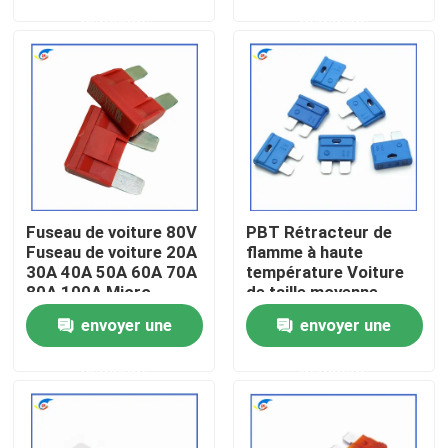
haute tension
demande
demande
À propos de nous
Visite de l'usine
Contrôle de la qualité
Fuseau de voiture 80V
PBT Rétracteur de
Nous contacter
Fuseau de voiture 20A
flamme à haute
30A 40A 50A 60A 70A
température Voiture
80A 100A Micro-
de taille moyenne
Nouvelles
fuseau
Fuseau 5A-35A
envoyer une
envoyer une
Environnemental
Voiture résistante à
demande
demande
haute température
Les affaires
Thermistance de ptc