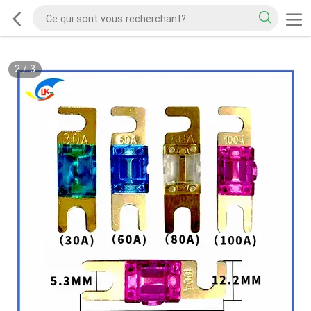
2
/
3