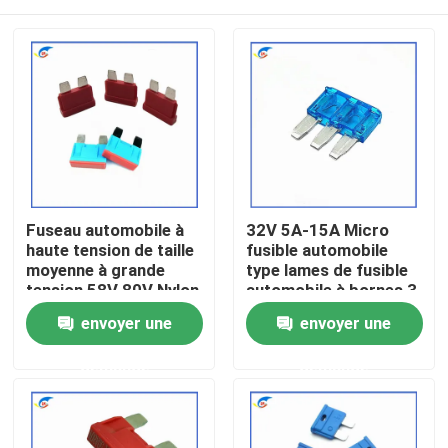
Fuseau automobile à
32V 5A-15A Micro
haute tension de taille
fusible automobile
moyenne à grande
type lames de fusible
tension 58V 80V Nylon
automobile à bornes 3
à haute tension
À la maison
envoyer une
envoyer une
Fuseau automobile à
haute tension
demande
demande
Produits
vidéo