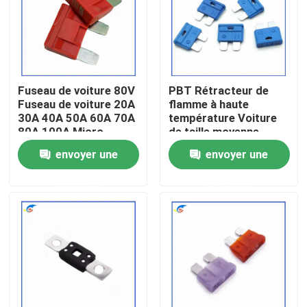
À propos de nous
Visite de l'usine
Fuseau de voiture 80V
PBT Rétracteur de
Fuseau de voiture 20A
flamme à haute
30A 40A 50A 60A 70A
température Voiture
Contrôle de la qualité
80A 100A Micro-
de taille moyenne
fuseau
Fuseau 5A-35A
envoyer une
envoyer une
Environnemental
Nous contacter
Voiture résistante à
demande
demande
haute température
Nouvelles
Les affaires
Thermistance de ptc