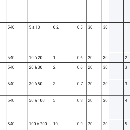
540
5 à 10
0.2
0.5
30
30
1
540
10 à 20
1
0.6
20
30
2
540
20 à 30
2
0.6
20
30
3
540
30 à 50
3
0.7
20
30
3
540
50 à 100
5
0.8
20
30
4
540
100 à 200
10
0.9
20
30
5