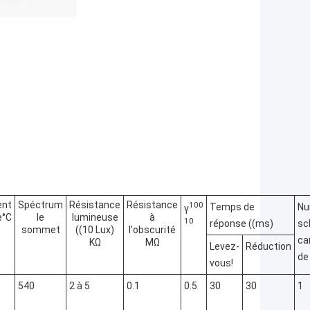
ent
Spéctrum
Résistance
Résistance
100
Temps de
Nu
γ
e°C
le
lumineuse
à
10
réponse ((ms)
sc
sommet
((10 Lux)
l'obscurité
ca
KΩ
MΩ
Levez-
Réduction
de 
vous!
540
2 à 5
0.1
0.5
30
30
1