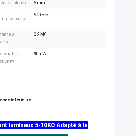
eur de plomb:
5 mm
540 nm
trum maximal:
tance à
0.2 MΩ
rité:
ommation
90mW
riquemw:
ande intérieure
nt lumineux 5-10KΩ Adapté à la