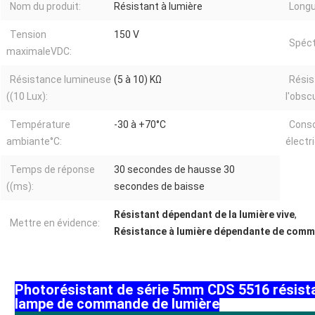
Nom du produit:
Résistant à lumière
Longu
Tension
150 V
Spéc
maximaleVDC:
Résistance lumineuse
(5 à 10) KΩ
Résis
((10 Lux):
l'obscu
Température
-30 à +70°C
Cons
ambiante°C:
élect
Temps de réponse
30 secondes de hausse 30
((ms):
secondes de baisse
Résistant dépendant de la lumière vive
,
Mettre en évidence:
Résistance à lumière dépendante de comm
Photorésistant de série 5mm CDS 5516 résista
lampe de commande de lumière