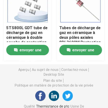
Puce de chauffage PTC
5TS800L GDT tube de
Tubes de décharge de
Thermistors NTC
décharge de gaz en
gaz en céramique à
céramique à double
deux pôles axiales
couche de protection
8DL3600M Protection
Thermistance de SMD NTC
contre la foudre 10 KA
contre les
envoyer une
envoyer une
détonateurs 3600V
Le thermistore NTC de puissance
demande
demande
Aperçu
Au sujet de nous
Contactez-nous
Capteur de température de NTC
Desktop Site
Plan du site
Politique en matière de protection de la vie privée
Varistance
Varistance CMS
Qualité
Thermistance de ptc
Usine De