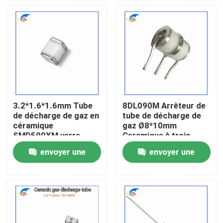
À propos de nous
Visite de l'usine
Contrôle de la qualité
3.2*1.6*1.6mm Tube
8DL090M Arrêteur de
de décharge de gaz en
tube de décharge de
Nous contacter
céramique
gaz Ø8*10mm
SMD500XM verre
Ceramique à trois
500V
pôles
envoyer une
envoyer une
Nouvelles
demande
demande
Les affaires
Thermistance de ptc