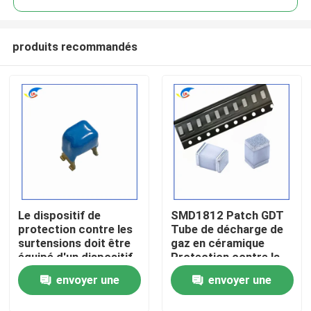
produits recommandés
Le dispositif de
SMD1812 Patch GDT
À la maison
protection contre les
Tube de décharge de
surtensions doit être
gaz en céramique
équipé d'un dispositif
Protection contre la
Produits
de protection contre
foudre SMD600XM
envoyer une
envoyer une
les surtensions.
vidéo
demande
demande