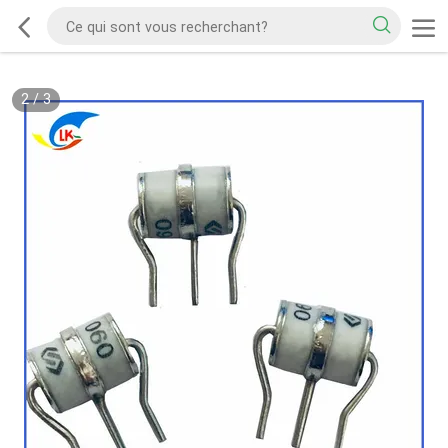
2
/
3