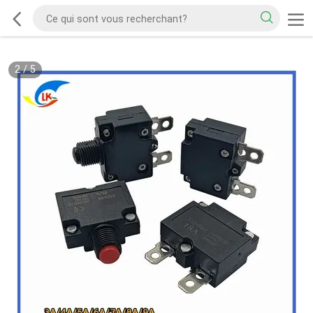
2
/
5