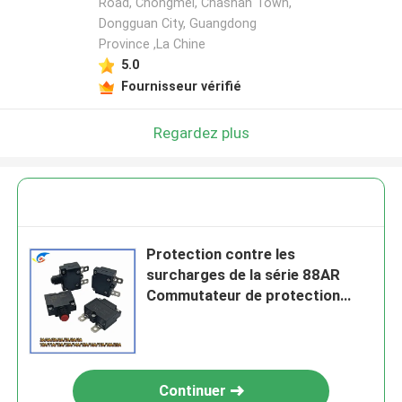
Road, Chongmei, Chashan Town,
Dongguan City, Guangdong
Province ,La Chine
5.0
Fournisseur vérifié
Regardez plus
Protection contre les
surcharges de la série 88AR
Commutateur de protection
contre les surcharges de
courant 3~20A Surtension
manuelle/automatique
Continuer