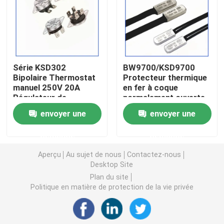
Puce de chauffage PTC
Thermistors NTC
Série KSD302
BW9700/KSD9700
Bipolaire Thermostat
Protecteur thermique
manuel 250V 20A
en fer à coque
Thermistance de SMD NTC
Régulateur de
normalement ouverte
température de
et normalement
envoyer une
envoyer une
chauffe-eau
fermée Thermostat de
Le thermistore NTC de puissance
électrique
série
demande
demande
Commutateur de
protection thermique
Capteur de température de NTC
Aperçu
Au sujet de nous
Contactez-nous
Desktop Site
Plan du site
Varistance
Politique en matière de protection de la vie privée
Varistance CMS