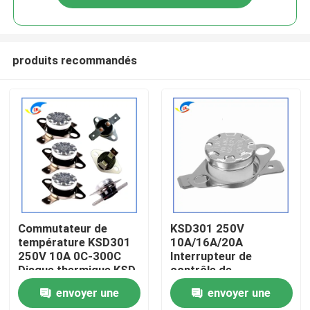
produits recommandés
À la maison
Commutateur de
KSD301 250V
température KSD301
10A/16A/20A
250V 10A 0C-300C
Interrupteur de
Produits
Disque thermique KSD
contrôle de
Thermostat
température
envoyer une
envoyer une
bimétallique
Normalement Fermé /
vidéo