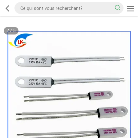
2
/
5