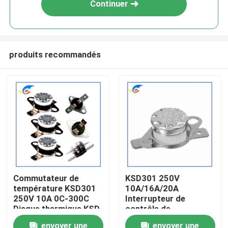
Continuer
produits recommandés
À la maison
Commutateur de
KSD301 250V
température KSD301
10A/16A/20A
Produits
250V 10A 0C-300C
Interrupteur de
Disque thermique KSD
contrôle de
Thermostat
température
vidéo
envoyer une
envoyer une