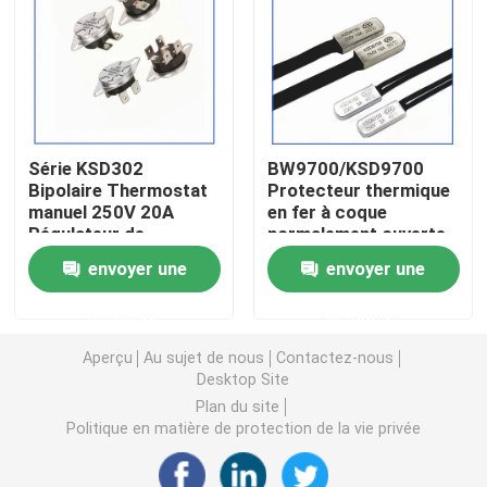
Puce de chauffage PTC
Thermistors NTC
Série KSD302
BW9700/KSD9700
Bipolaire Thermostat
Protecteur thermique
Thermistance de SMD NTC
manuel 250V 20A
en fer à coque
Régulateur de
normalement ouverte
température de
et normalement
Le thermistore NTC de puissance
envoyer une
envoyer une
chauffe-eau
fermée Thermostat de
électrique
série
demande
demande
Commutateur de
Capteur de température de NTC
protection thermique
Aperçu
Au sujet de nous
Contactez-nous
Desktop Site
Varistance
Plan du site
Politique en matière de protection de la vie privée
Varistance CMS