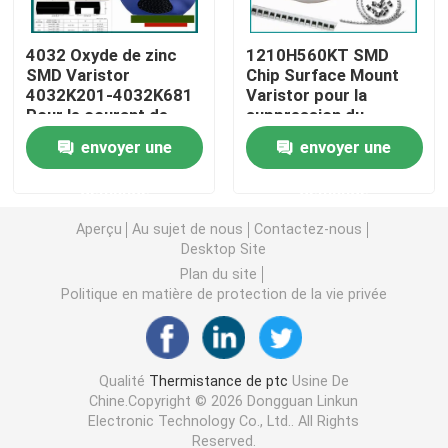
Puce de chauffage PTC
4032 Oxyde de zinc
1210H560KT SMD
SMD Varistor
Chip Surface Mount
4032K201-4032K681
Varistor pour la
Pour le courant de
suppression du
Thermistors NTC
surtension
courant de surtension
envoyer une
envoyer une
élevée
Thermistance de SMD NTC
demande
demande
Aperçu
Au sujet de nous
Contactez-nous
Le thermistore NTC de puissance
Desktop Site
Plan du site
Politique en matière de protection de la vie privée
Capteur de température de NTC
Varistance
Qualité
Thermistance de ptc
Usine De
Chine.Copyright © 2026 Dongguan Linkun
Electronic Technology Co., Ltd.. All Rights
Varistance CMS
Reserved.