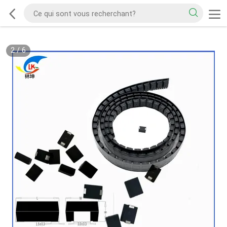
2
/
6