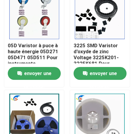
À propos de nous
Visite de l'usine
05D Varistor à puce à
3225 SMD Varistor
haute énergie 05D271
d'oxyde de zinc
Contrôle de la qualité
05D471 05D511 Pour
Voltage 3225K201-
instruments
3225K681 Pour
suppression du
envoyer une
envoyer une
Nous contacter
courant de surtension
demande
demande
Nouvelles
Les affaires
Thermistance de ptc