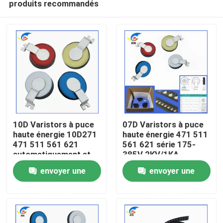
produits recommandés
10D Varistors à puce
07D Varistors à puce
haute énergie 10D271
haute énergie 471 511
471 511 561 621
561 621 série 175-
automatiquement et
385V 2KV/1KA
À la maison
pour LED
envoyer une
envoyer une
Produits
demande
demande
vidéo