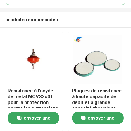
produits recommandés
Résistance à l'oxyde
Plaques de résistance
À la maison
de métal MOV32x31
à haute capacité de
pour la protection
débit et à grande
contre les surtensions
capacité thermique
Produits
à basse tension
pour la production de
envoyer une
envoyer une
moniteurs
vidéo
demande
demande