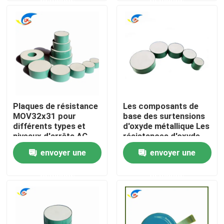
À propos de nous
Visite de l'usine
Contrôle de la qualité
Plaques de résistance
Les composants de
MOV32x31 pour
base des surtensions
Nous contacter
différents types et
d'oxyde métallique Les
niveaux d'arrêts AC
résistances d'oxyde
métallique de haute
envoyer une
envoyer une
Nouvelles
performance
conviennent à
demande
demande
l'assemblage de variou
Les affaires
Thermistance de ptc