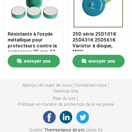
Puce de chauffage PTC
Résistants à l'oxyde
25D série 25D101K
Thermistors NTC
métallique pour
25D431K 25D561K
protecteurs contre la
Varistor à disque,
surtension 35 mm 42
MOV
Thermistance de SMD NTC
mm 52 mm 240 ̊ 280
envoyer une
envoyer une
V/Mm La tension de
référence en courant
Le thermistore NTC de puissance
demande
demande
continu à puce unique
Aperçu
Au sujet de nous
Contactez-nous
Capteur de température de NTC
Desktop Site
Plan du site
Politique en matière de protection de la vie privée
Varistance
Varistance CMS
Qualité
Thermistance de ptc
Usine De