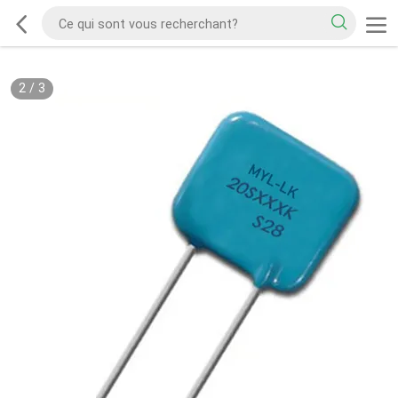
2
/
3