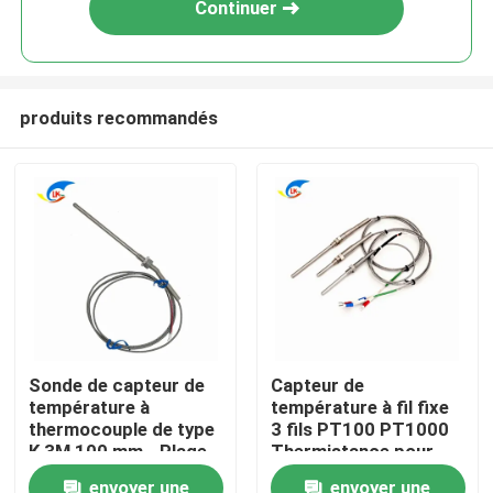
Continuer
produits recommandés
À la maison
Sonde de capteur de
Capteur de
température à
température à fil fixe
Produits
thermocouple de type
3 fils PT100 PT1000
K 3M 100 mm - Plage
Thermistance pour
de -100 °C à 1250 °C
une mesure précise
vidéo
envoyer une
envoyer une