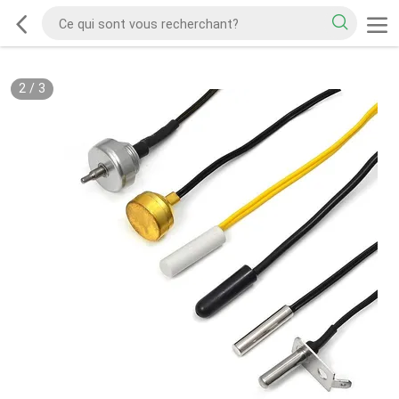
2
/
3