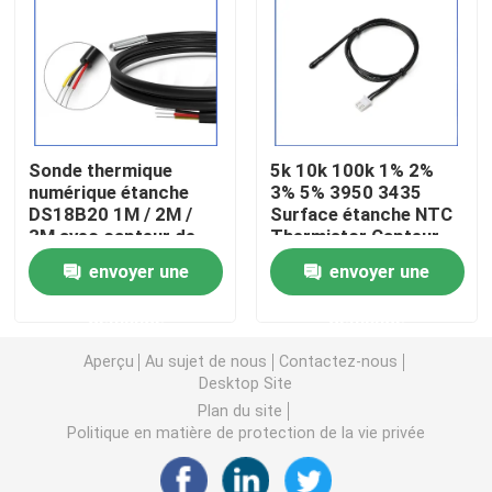
Puce de chauffage PTC
Thermistors NTC
Sonde thermique
5k 10k 100k 1% 2%
numérique étanche
3% 5% 3950 3435
Thermistance de SMD NTC
DS18B20 1M / 2M /
Surface étanche NTC
3M avec capteur de
Thermistor Capteur
température et
de température pour
Le thermistore NTC de puissance
envoyer une
envoyer une
connecteur
véhicule automobile
XH2.54mm-3P pour
demande
demande
diverses mesures de
Capteur de température de NTC
température
Aperçu
Au sujet de nous
Contactez-nous
Desktop Site
Varistance
Plan du site
Politique en matière de protection de la vie privée
Varistance CMS