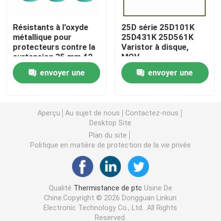
Puce de chauffage PTC
Résistants à l'oxyde
25D série 25D101K
métallique pour
25D431K 25D561K
protecteurs contre la
Varistor à disque,
surtension 35 mm 42
MOV
Thermistors NTC
mm 52 mm 240 ̊ 280
envoyer une
envoyer une
V/Mm La tension de
référence en courant
Thermistance de SMD NTC
demande
demande
continu à puce unique
Aperçu
Au sujet de nous
Contactez-nous
Le thermistore NTC de puissance
Desktop Site
Plan du site
Politique en matière de protection de la vie privée
Capteur de température de NTC
Varistance
Qualité
Thermistance de ptc
Usine De
Chine.Copyright © 2026 Dongguan Linkun
Electronic Technology Co., Ltd.. All Rights
Varistance CMS
Reserved.