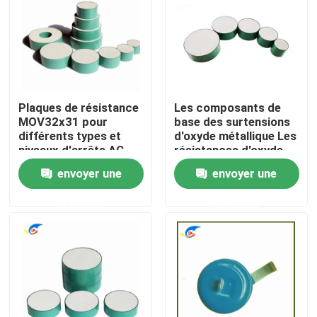
À propos de nous
Visite de l'usine
Plaques de résistance
Les composants de
MOV32x31 pour
base des surtensions
Contrôle de la qualité
différents types et
d'oxyde métallique Les
niveaux d'arrêts AC
résistances d'oxyde
métallique de haute
envoyer une
envoyer une
Nous contacter
performance
conviennent à
demande
demande
l'assemblage de variou
Nouvelles
Les affaires
Thermistance de ptc