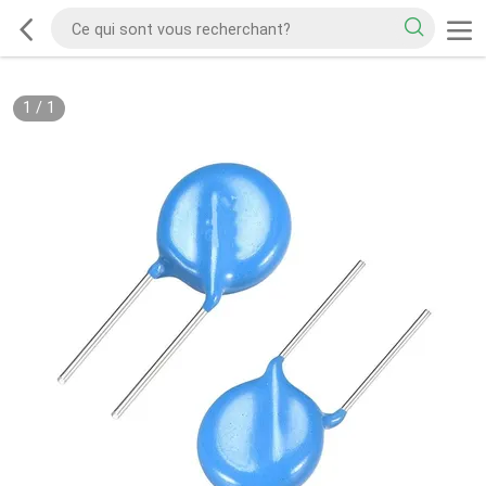
1
/
1