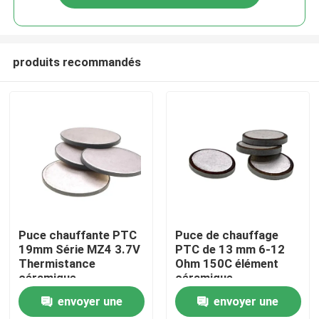
produits recommandés
À la maison
Puce chauffante PTC
Puce de chauffage
19mm Série MZ4 3.7V
PTC de 13 mm 6-12
Thermistance
Ohm 150C élément
Produits
céramique
céramique
envoyer une
envoyer une
vidéo