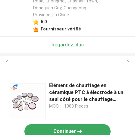
Road, Chongmei, Chashan Town,
Dongguan City, Guangdong
Province ,La Chine
5.0
Fournisseur vérifié
Regardez plus
Élément de chauffage en
céramique PTC à électrode à un
seul côté pour le chauffage
compact
MOQ： 1000 Pieces
Continuer