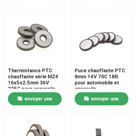
demande
demande
À propos de nous
Visite de l'usine
Contrôle de la qualité
Thermistance PTC
Puce chauffante PTC
Nous contacter
chauffante série MZ4
8mm 14V 70C 18R
16x5x2.5mm 36V
pour automobile et
235C pour appareils
appareils
Nouvelles
automobiles
électroménagers
envoyer une
envoyer une
demande
demande
Les affaires
Thermistance de ptc