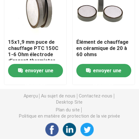
Puce de chauffage PTC
Thermistors NTC
15x1,9 mm puce de
Élément de chauffage
chauffage PTC 150C
en céramique de 20 à
1-6 Ohm électrode
60 ohms
Thermistance de SMD NTC
d'argent thermistor
envoyer une
envoyer une
Le thermistore NTC de puissance
demande
demande
Capteur de température de NTC
Aperçu
Au sujet de nous
Contactez-nous
Desktop Site
Plan du site
Varistance
Politique en matière de protection de la vie privée
Varistance CMS