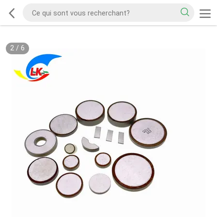
2
/
6